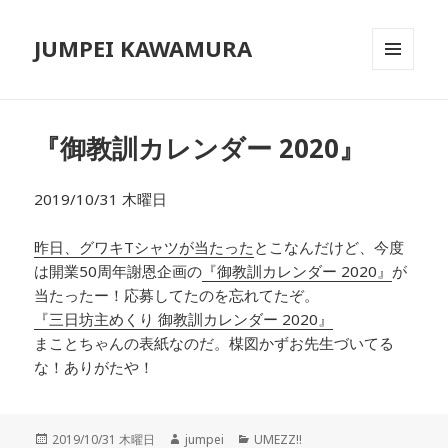
JUMPEI KAWAMURA
メニュ
ーとウ
ィジェ
ット
『御教訓カレンダー 2020』
2019/10/31 木曜日
昨日、グワキTシャツが当たった
とこなんだけど、今度
は開業50周年謝恩企画の
『御教訓カレンダー 2020』
が
当たったー！応募してたのを忘れてたぞ。
『三日坊主めくり 御教訓カレンダー 2020』
まことちゃんの表紙なのだ。楳図かずお先生づいてる
な！ありがたや！
投
2019/10/31 木曜日
作
jumpei
カ
UMEZZ!!