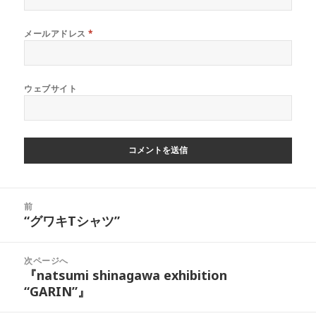
メールアドレス
*
ウェブサイト
投
前
稿
“グワキTシャツ”
前
ナ
の
ビ
投
次ページへ
ゲ
稿:
『natsumi shinagawa exhibition
次
ー
“GARIN”』
の
シ
投
ョ