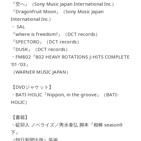
『空へ』（Sony Music Japan International Inc.）
『Dragonfruit Moon』（Sony Music Japan
International Inc.）
・ SAL
『where is freedom?』（DCT records）
『SPECTORO』（DCT records）
『DUSK』（DCT records）
・FM802『802 HEAVY ROTATIONS J-HITS COMPLETE
’01-’03』
（WARNER MUSIC JAPAN）
【DVDジャケット】
・BATI-HOLIC『Nippon, in the groove』（BATI-
HOLIC）
【書籍】
・碇卯人 ノベライズ／輿水泰弘 脚本『相棒 season9
下』
（朝日新聞出版）装画