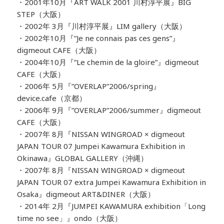
・2001年10月『ART WALK 2001 川村淳平展』BIG
STEP（大阪）
・2002年 3月『川村淳平展』LIM gallery（大阪）
・2002年10月『”Je ne connais pas ces gens”』
digmeout CAFE（大阪）
・2004年10月『”Le chemin de la gloire”』digmeout
CAFE（大阪）
・2006年 5月『”OVERLAP”2006/spring』
device.cafe（京都）
・2006年 9月『”OVERLAP”2006/summer』digmeout
CAFE（大阪）
・2007年 8月『NISSAN WINGROAD × digmeout
JAPAN TOUR 07 Jumpei Kawamura Exhibition in
Okinawa』GLOBAL GALLERY（沖縄）
・2007年 8月『NISSAN WINGROAD × digmeout
JAPAN TOUR 07 extra Jumpei Kawamura Exhibition in
Osaka』digmeout ART&DINER（大阪）
・2014年 2月『JUMPEI KAWAMURA exhibition「Long
time no see」』ondo（大阪）