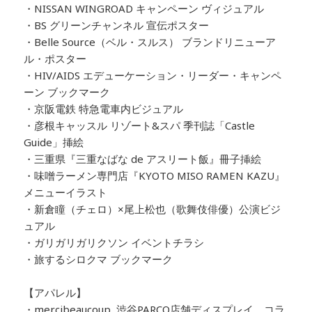
・NISSAN WINGROAD キャンペーン ヴィジュアル
・BS グリーンチャンネル 宣伝ポスター
・Belle Source（ベル・スルス） ブランドリニューア
ル・ポスター
・HIV/AIDS エデューケーション・リーダー・キャンペ
ーン ブックマーク
・京阪電鉄 特急電車内ビジュアル
・彦根キャッスル リゾート&スパ 季刊誌「Castle
Guide」挿絵
・三重県『三重なばな de アスリート飯』冊子挿絵
・味噌ラーメン専門店『KYOTO MISO RAMEN KAZU』
メニューイラスト
・新倉瞳（チェロ）×尾上松也（歌舞伎俳優）公演ビジ
ュアル
・ガリガリガリクソン イベントチラシ
・旅するシロクマ ブックマーク
【アパレル】
・mercibeaucoup, 渋谷PARCO店舗ディスプレイ、コラ