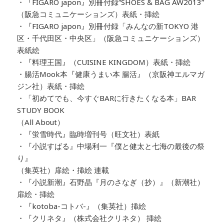
・『FIGARO japon』別冊付録“SHOES & BAG AW2013”
（阪急コミュニケーションズ）表紙・挿絵
・『FIGARO japon』別冊付録「みんなの新TOKYO 港
区・千代田区・中央区」（阪急コミュニケーションズ）
表紙絵
・『料理王国』（CUISINE KINGDOM）表紙・挿絵
・腸活Mook本『健康うまい本 腸活』（京阪神エルマガ
ジン社）表紙・挿絵
・「初めてでも、今すぐBARに行きたくなる本」BAR
STUDY BOOK
（All About）
・『蛍雪時代』臨時増刊号（旺文社）表紙
・『小説すばる』中場利一『僕と健太と七海の最後の祭
り』
（集英社）扉絵・挿絵 連載
・『小説新潮』石野晶『月のさなぎ（抄）』（新潮社）
扉絵・挿絵
・『kotoba-コトバ-』（集英社）挿絵
・『クリネタ』（株式会社クリネタ） 挿絵