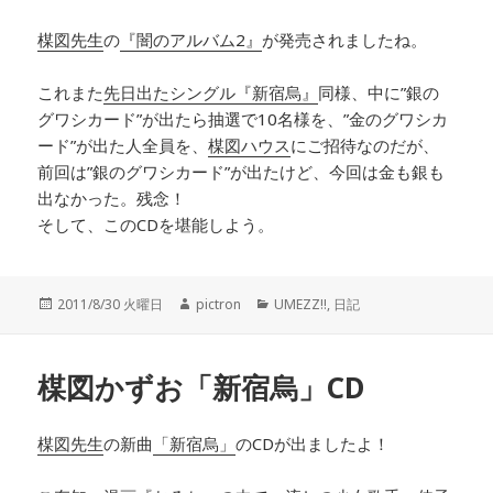
楳図先生
の
『闇のアルバム2』
が発売されましたね。
これまた
先日出たシングル『新宿烏』
同様、中に”銀の
グワシカード”が出たら抽選で10名様を、”金のグワシカ
ード”が出た人全員を、
楳図ハウス
にご招待なのだが、
前回は”銀のグワシカード”が出たけど、今回は金も銀も
出なかった。残念！
そして、このCDを堪能しよう。
投
2011/8/30 火曜日
作
pictron
カ
UMEZZ!!
,
日記
稿
成
テ
日:
者
ゴ
リ
楳図かずお「新宿烏」CD
ー
楳図先生
の新曲
「新宿烏」
のCDが出ましたよ！