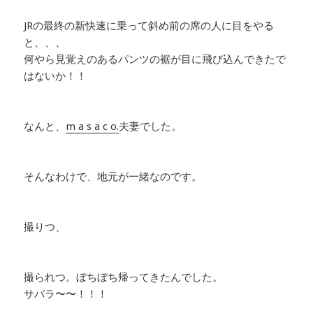
JRの最終の新快速に乗って斜め前の席の人に目をやる
と、、、
何やら見覚えのあるパンツの裾が目に飛び込んできたで
はないか！！
なんと、
m a s a c o.
夫妻でした。
そんなわけで、地元が一緒なのです。
撮りつ、
撮られつ。ぼちぼち帰ってきたんでした。
サバラ〜〜！！！