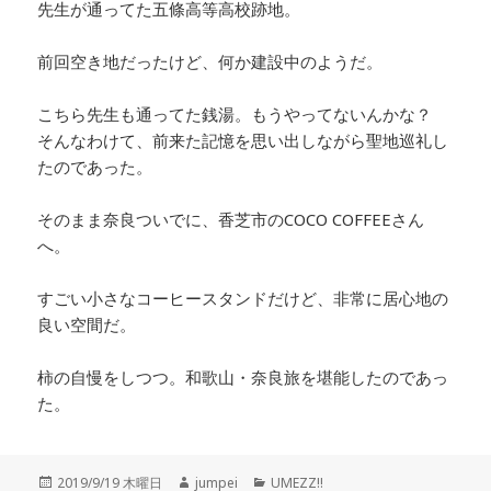
先生が通ってた五條高等高校跡地。
前回空き地だったけど、何か建設中のようだ。
こちら先生も通ってた銭湯。もうやってないんかな？
そんなわけて、前来た記憶を思い出しながら聖地巡礼し
たのであった。
そのまま奈良ついでに、香芝市のCOCO COFFEEさん
へ。
すごい小さなコーヒースタンドだけど、非常に居心地の
良い空間だ。
柿の自慢をしつつ。和歌山・奈良旅を堪能したのであっ
た。
投
2019/9/19 木曜日
作
jumpei
カ
UMEZZ!!