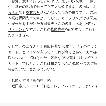
ご存知、漫画
『おろち』
の中で、流しの少女歌手・佳子
が、新宿の酒場で歌ってたアノ演歌ですよ。映画版
『お
ろち』
でも
谷村美月
さんが歌ってたあの曲ですよ。勿論
作詞は
楳図先生
ですよ。そして、カップリングは
楳図先
生
が作詞を手がけた
近田春夫さんの名曲「ああ レディハ
リケーン」
ですよ。これの
楳図先生
Ver.ですよ。これも
たまりません。
そして、今回なんと！初回特典で10枚だけ「金のグワシ
カード」というのが入っててこれが出るとあの！あの
楳
図ハウス
にご招待なのだ！残念ながら僕は「銀のグワシ
カード」でしたが。これは抽選で10名が
楳図ハウス
ご招
待みたいだ。当たるといいな。
・楳図かずお「新宿烏」PV
・近田春夫 & BEEF 「ああ、レディハリケーン」(1979)