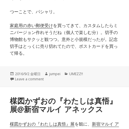
つーことで、パシャリ。
家庭用の赤い郵便受け
を買ってきて、カスタムしたらミ
ニバージョン作れそうだね（個人で楽しむ分）。切手の
博物館もサクッと観つつ。意外と小規模だったが。記念
切手はとっくに売り切れてたので、ポストカードを買っ
て帰る。
投
2016/9/2 金曜日
作
jumpei
カ
UMEZZ!!
稿
Leave a comment
成
テ
日:
者
ゴ
リ
ー
楳図かずおの『わたしは真悟』
展@新宿マルイ アネックス
楳図かずおの『わたしは真悟』展
を観に、
新宿マルイ ア