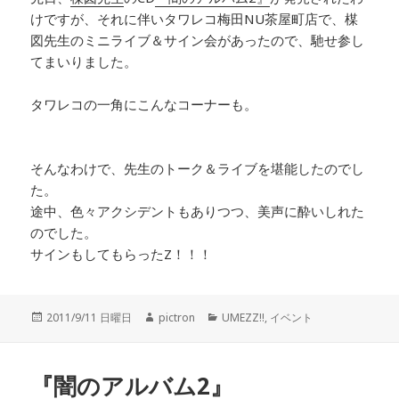
けですが、それに伴いタワレコ梅田NU茶屋町店で、楳
図先生のミニライブ＆サイン会があったので、馳せ参し
てまいりました。
タワレコの一角にこんなコーナーも。
そんなわけで、先生のトーク＆ライブを堪能したのでし
た。
途中、色々アクシデントもありつつ、美声に酔いしれた
のでした。
サインもしてもらったZ！！！
投
2011/9/11 日曜日
作
pictron
カ
UMEZZ!!
,
イベント
稿
成
テ
日:
者
ゴ
リ
『闇のアルバム2』
ー