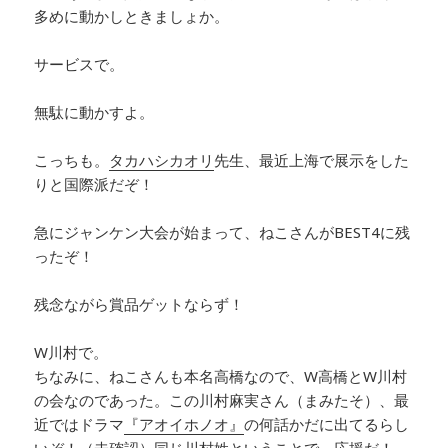
多めに動かしときましょか。
サービスで。
無駄に動かすよ。
こっちも。
タカハシカオリ
先生、最近上海で展示をした
りと国際派だぞ！
急にジャンケン大会が始まって、ねこさんがBEST4に残
ったぞ！
残念ながら賞品ゲットならず！
W川村で。
ちなみに、ねこさんも本名高橋なので、W高橋とW川村
の会なのであった。この川村麻実さん（まみたそ）、最
近ではドラマ
『アオイホノオ』
の何話かだに出てるらし
いぞ！（未確認）同じ川村姓ということで、応援だ！