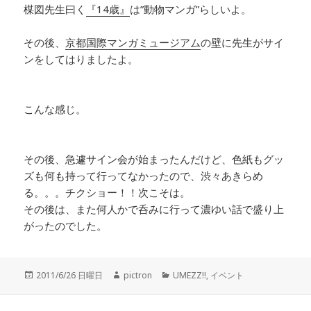
楳図先生曰く
『14歳』
は”動物マンガ”らしいよ。
その後、
京都国際マンガミュージアム
の壁に先生がサイ
ンをしてはりましたよ。
こんな感じ。
その後、急遽サイン会が始まったんだけど、色紙もグッ
ズも何も持って行ってなかったので、渋々あきらめ
る。。。チクショー！！次こそは。
その後は、また何人かで呑みに行って濃ゆい話で盛り上
がったのでした。
投
2011/6/26 日曜日
作
pictron
カ
UMEZZ!!
,
イベント
稿
成
テ
日:
者
ゴ