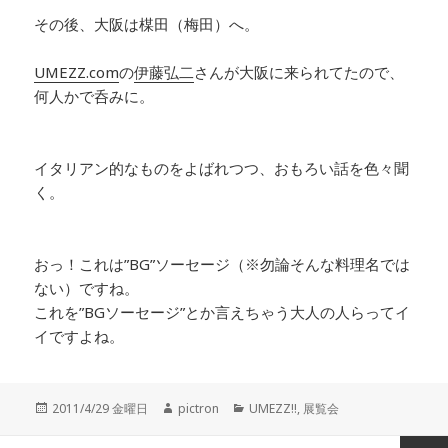
その後、大阪は楳田（梅田）へ。
UMEZZ.com
の
伊藤弘二
さんが大阪に来られてたので、
何人かで呑みに。
イタリアン的なものをよばれつつ、おもろい話を色々聞
く。
おっ！これは”BG”ソーセージ（※勿論そんな料理名では
ない）ですね。
これを”BGソーセージ”とか言えちゃう大人の人らってイ
イですよね。
投
2011/4/29 金曜日
作
pictron
カ
UMEZZ!!
,
展覧会
稿
成
テ
日:
者
ゴ