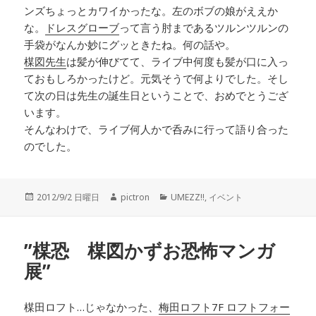
ンズちょっとカワイかったな。左のボブの娘がええか
な。
ドレスグローブ
って言う肘まであるツルンツルンの
手袋がなんか妙にグッときたね。何の話や。
楳図先生
は髪が伸びてて、ライブ中何度も髪が口に入っ
ておもしろかったけど。元気そうで何よりでした。そし
て次の日は先生の誕生日ということで、おめでとうござ
います。
そんなわけで、ライブ何人かで呑みに行って語り合った
のでした。
投
2012/9/2 日曜日
作
pictron
カ
UMEZZ!!
,
イベント
稿
成
テ
日:
者
ゴ
リ
”楳恐 楳図かずお恐怖マンガ
ー
展”
楳田ロフト…じゃなかった、
梅田ロフト7F ロフトフォー