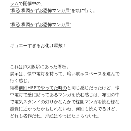
ラム
で開催中の、
”楳恐 楳図かずお恐怖マンガ展”
を観に行く。
”楳恐 楳図かずお恐怖マンガ展”
ギョエーすぎるお化け屋敷！
これはJR大阪駅にあった看板。
展示は、懐中電灯を持って、暗い展示スペースを進んで
行く感じ。
結構
前回HEPでやってた時の
と同じ感じだったけど、懐
中電灯で壁に貼ってあるマンガを読む感じは、布団の中
で電気スタンドの灯りかなんかで楳図マンガを読む様な
感覚に近かったかもしれないね。何回も読んでるけど、
どれも名作だね。扉絵はやっぱたまらないね。