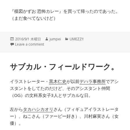
『楳図かずお 恐怖カレー』を買って帰ったのであった。
（まだ食べてないけど）
投
2016/9/1 木曜日
作
jumpei
カ
UMEZZ!!
稿
Leave a comment
成
テ
日:
者
ゴ
リ
ー
サブカル・フィールドワーク。
イラストレーター・
黒木仁史
が以前
デハラ事務所
でアシ
スタントをしてたのだけど、そのアシスタント仲間
（OG）の文科系女子3人とサブカルな日。
左から
タカハシカオリ
さん（フィギュアイラストレータ
ー）、ねこさん（ファービー好き）、川村麻実さん（女
優）。