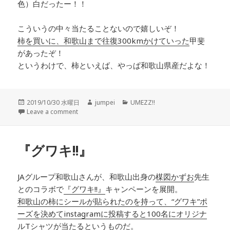
色）白だったー！！
こういうの中々当たることないので嬉しいぞ！
柿を買いに、和歌山まで往復300kmかけていった
甲斐
があったぞ！
というわけで、柿といえば、やっぱ和歌山県産だよな！
投
2019/10/30 水曜日
作
jumpei
カ
UMEZZ!!
稿
Leave a comment
成
テ
日:
者
ゴ
リ
ー
『グワキ!!』
JAグループ和歌山さんが、和歌山出身の
楳図かずお
先生
とのコラボで
『グワキ!!』
キャンペーンを展開。
和歌山の柿にシールが貼られたのを持って、“グワキ”ポ
ーズを決めてinstagramに投稿すると100名にオリジナ
ルTシャツが当たる
というものだ。