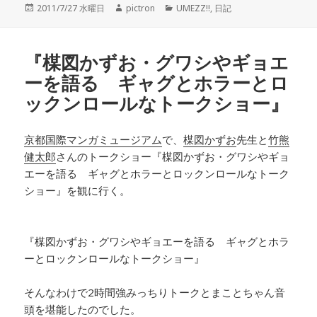
投
2011/7/27 水曜日
作
pictron
カ
UMEZZ!!
,
日記
稿
成
テ
日:
者
ゴ
リ
『楳図かずお・グワシやギョエ
ー
ーを語る ギャグとホラーとロ
ックンロールなトークショー』
京都国際マンガミュージアム
で、
楳図かずお
先生と
竹熊
健太郎
さんのトークショー『楳図かずお・グワシやギョ
エーを語る ギャグとホラーとロックンロールなトーク
ショー』を観に行く。
『楳図かずお・グワシやギョエーを語る ギャグとホラ
ーとロックンロールなトークショー』
そんなわけで2時間強みっちりトークとまことちゃん音
頭を堪能したのでした。