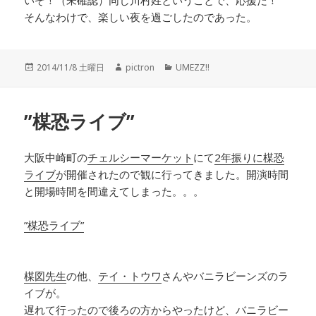
そんなわけで、楽しい夜を過ごしたのであった。
投
2014/11/8 土曜日
作
pictron
カ
UMEZZ!!
稿
成
テ
日:
者
ゴ
リ
”楳恐ライブ”
ー
大阪中崎町の
チェルシーマーケット
にて
2年振りに楳恐
ライブ
が開催されたので観に行ってきました。開演時間
と開場時間を間違えてしまった。。。
”楳恐ライブ”
楳図先生
の他、
テイ・トウワ
さんやバニラビーンズのラ
イブが。
遅れて行ったので後ろの方からやったけど、バニラビー