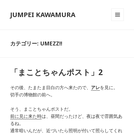
JUMPEI KAWAMURA
メニュ
ーとウ
ィジェ
ット
カテゴリー: UMEZZ!!
「まことちゃんポスト」2
その後、たまたま目白の方へ来たので、
アレ
を見に。
切手の博物館の前へ。
そう、まことちゃんポストだ。
前に見に来た時
は、昼間だったけど、夜は夜で雰囲気あ
るね。
通常暗いんだが、近づいたら照明が付いて照らしてくれ