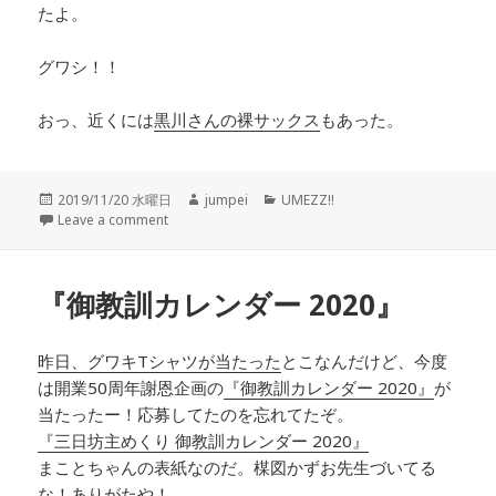
たよ。
グワシ！！
おっ、近くには
黒川さんの裸サックス
もあった。
投
2019/11/20 水曜日
作
jumpei
カ
UMEZZ!!
稿
Leave a comment
成
テ
日:
者
ゴ
リ
ー
『御教訓カレンダー 2020』
昨日、グワキTシャツが当たった
とこなんだけど、今度
は開業50周年謝恩企画の
『御教訓カレンダー 2020』
が
当たったー！応募してたのを忘れてたぞ。
『三日坊主めくり 御教訓カレンダー 2020』
まことちゃんの表紙なのだ。楳図かずお先生づいてる
な！ありがたや！