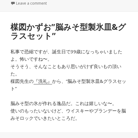
稿
Leave a comment
成
テ
日:
者
ゴ
リ
ー
楳図かずお”脳みそ型製氷皿&グ
ラスセット”
私事で恐縮ですが、誕生日で39歳になっちゃいました
よ。怖いですね〜。
そうそう、そんなこともあり思いがけず良いもの頂い
た。
楳図先生の
『洗礼』
から、“脳みそ型製氷皿&グラスセッ
ト”
脳みそ型の氷が作れる逸品だ。これは嬉しいな〜。
使いのもったいないけど、ウイスキーやブランデーを脳
みそロックでいきたいところだ。