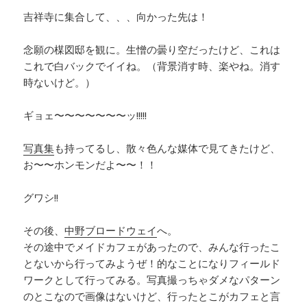
吉祥寺に集合して、、、向かった先は！
念願の楳図邸を観に。生憎の曇り空だったけど、これは
これで白バックでイイね。（背景消す時、楽やね。消す
時ないけど。）
ギョェ〜〜〜〜〜〜〜ッ!!!!!
写真集
も持ってるし、散々色んな媒体で見てきたけど、
お〜〜ホンモンだよ〜〜！！
グワシ!!
その後、
中野ブロードウェイ
へ。
その途中でメイドカフェがあったので、みんな行ったこ
とないから行ってみようぜ！的なことになりフィールド
ワークとして行ってみる。写真撮っちゃダメなパターン
のとこなので画像はないけど、行ったとこがカフェと言