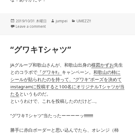
投
2019/10/31 木曜日
作
jumpei
カ
UMEZZ!!
稿
Leave a comment
成
テ
日:
者
ゴ
リ
ー
“グワキTシャツ”
JAグループ和歌山さんが、和歌山出身の
楳図かずお
先生
とのコラボで
『グワキ!!』
キャンペーン。
和歌山の柿に
シールが貼られたのを持って、“グワキ”ポーズを決めて
instagramに投稿すると100名にオリジナルTシャツが当
たる
というものだ。
というわけで、これを投稿したのだけど…。
“グワキTシャツ”当たったーーーーッ!!!!!!!!!!
勝手に赤白ボーダーと思い込んでたら、オレンジ（柿