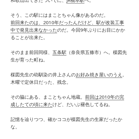
和歌山出てきたついでに、
JR橋本駅
へ。
そう、この駅にはまことちゃん像があるのだ。
前回来たのは、2010年だったんだけど、駅が改装工事
中で発見出来なかった
のだ。今回9年ぶりにお目にかか
ることが出来た。
そのまま前回同様、
五条駅
（奈良県五條市）へ。楳図先
生が育った町ね。
楳図先生の幼馴染の井上さんの
お好み焼き屋いのうえ
。
木曜で定休日だった、残念。
その脇にある、まことちゃん地蔵。
前回は2010年の完
成したての頃に来た
けど、だいぶ褪色してるね。
記憶を辿りつつ、確かココが楳図先生の生家だったか
な。