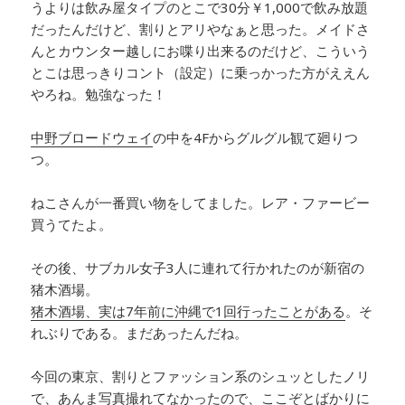
うよりは飲み屋タイプのとこで30分￥1,000で飲み放題
だったんだけど、割りとアリやなぁと思った。メイドさ
んとカウンター越しにお喋り出来るのだけど、こういう
とこは思っきりコント（設定）に乗っかった方がええん
やろね。勉強なった！
中野ブロードウェイ
の中を4Fからグルグル観て廻りつ
つ。
ねこさんが一番買い物をしてました。レア・ファービー
買うてたよ。
その後、サブカル女子3人に連れて行かれたのが新宿の
猪木酒場。
猪木酒場、実は7年前に沖縄で1回行ったことがある
。そ
れぶりである。まだあったんだね。
今回の東京、割りとファッション系のシュッとしたノリ
で、あんま写真撮れてなかったので、ここぞとばかりに