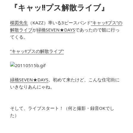
リ
『キャッ!!プス解散ライブ』
ー
楳図先生
（KAZZ）率いる3ピースバンド
”キャッ!!プス”の
解散ライブ
が
緑橋SEVEN★DAYS
であったので観に行っ
てくる。
”キャッ!!プスの解散ライブ”
緑橋SEVEN★DAYS
。初めて来たけど、こんな住宅街に
いきなりあんにゃね。
そして、ライブスタート！（何と撮影・録音OKでし
た）