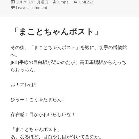
投
2017/12/11 月曜日
作
jumpei
カ
UMEZZ!!
稿
Leave a comment
成
テ
日:
者
ゴ
リ
ー
「まことちゃんポスト」
その後、「まことちゃんポスト」を観に、切手の博物館
へ。
JR山手線の目白駅が近いのだが、高田馬場駅からえっち
らおっちら。
お！アレは!!!
ひゃー！こりゃたまらん！
存在感！目がかわいらしいな！
「まことちゃんポスト」
あ、なるほど、目白やし目が付いてるのか。