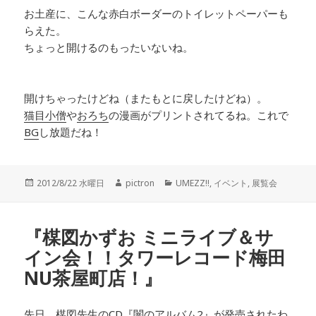
お土産に、こんな赤白ボーダーのトイレットペーパーも
らえた。
ちょっと開けるのもったいないね。
開けちゃったけどね（またもとに戻したけどね）。
猫目小僧
や
おろち
の漫画がプリントされてるね。これで
BG
し放題だね！
投
2012/8/22 水曜日
作
pictron
カ
UMEZZ!!
,
イベント
,
展覧会
稿
成
テ
日:
者
ゴ
リ
『楳図かずお ミニライブ＆サ
ー
イン会！！タワーレコード梅田
NU茶屋町店！』
先日、
楳図先生
のCD
『闇のアルバム2』
が発売されたわ