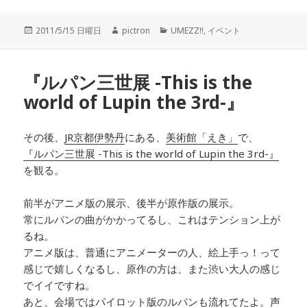
投
2011/5/15 日曜日
作
pictron
カ
UMEZZ!!
,
イベント
稿
成
テ
日:
者
ゴ
リ
『ルパン三世展 -This is the
ー
world of Lupin the 3rd-』
その後、
JR京都伊勢丹
にある、
美術館「えき」
で、
『ルパン三世展 -This is the world of Lupin the 3rd-』
を観る。
前半がアニメ版の展示、後半が原作版の展示。
常にルパンの曲がかかってるし、これはテンション上が
るね。
アニメ版は、普通にアニメーターの人、絵上手っ！って
感じで嬉しくなるし、原作の方は、また渋い大人の感じ
でイイですね。
あと、会場ではパイロット版のルパンも流れてたよ。声