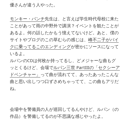
優さんが違う人やった。
モンキー・パンチ
先生は、と言えば学生時代母校に来た
ことがあって雨の中野外で講演？イベントを観たことが
あるよ。何の話したかもう憶えてないけど。あと、僕の
サイトやブログのこの草むらの感じは、
峰不二子がバイ
クに乗ってるこのエンディング
が密かにソースになって
いるよ。
ルパンのCDは何枚か持ってるし、どメジャーな曲もグ
ッとくるけど、会場で
ルパン三世 PartIIIの「セクシーア
ドベンチャー」
って曲が流れてて、あったあったこんな
曲と思い出しつつ口ずさめちゃってて、この曲もアリだ
ね。
会場中を警備員の人が巡回してるんやけど、ルパン（の
作品）を警備してるのが不思議な感じやったよ。