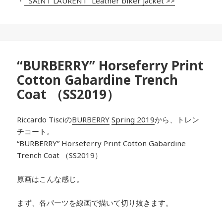
・
“SAINT LAURENT” Leather biker jacket >>
“BURBERRY” Horseferry Print
Cotton Gabardine Trench
Coat （SS2019）
Riccardo Tisciの
BURBERRY
Spring 2019
から、トレン
チコート。
“BURBERRY” Horseferry Print Cotton Gabardine
Trench Coat （SS2019）
原画はこんな感じ。
まず、各パーツを線画で描いて切り抜きます。