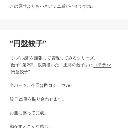
この原寸よりも小さいミニ感がイイですね。
“円盤餃子”
“シズル感”を頑張って表現してみるシリーズ。
“餃子” 第2弾。以前描いた「王将の餃子」は
コチラ>>
“円盤餃子”
全パーツ。今回は酢コショウver.
餃子25個を貼り合わせます。
お皿に盛って完成。
動かすとこんな感じ。