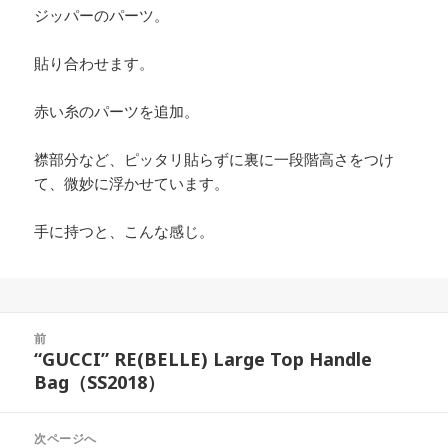
ジッパーのパーツ。
貼り合わせます。
赤い糸のパーツを追加。
襟部分など、ピッタリ貼らずに裏に一段階高さをつけ
て、微妙に浮かせています。
手に持つと、こんな感じ。
投
前
稿
“GUCCI” RE(BELLE) Large Top Handle
前
ナ
Bag（SS2018）
の
ビ
投
ゲ
稿:
次ページへ
ー