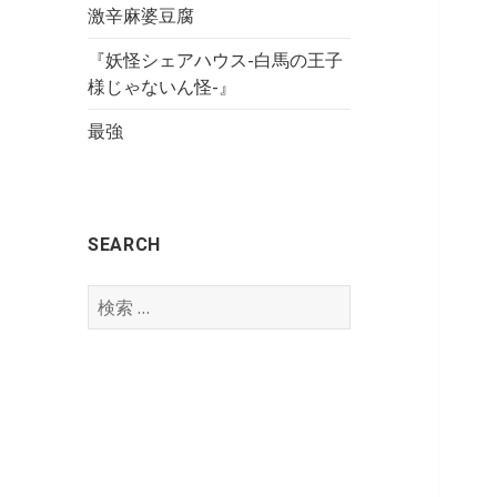
激辛麻婆豆腐
『妖怪シェアハウス-白馬の王子
様じゃないん怪-』
最強
SEARCH
検
索
: