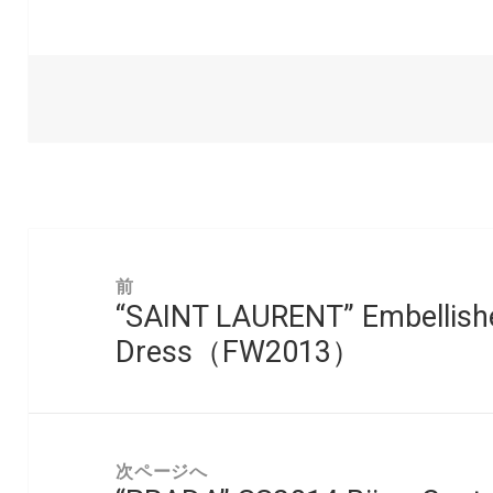
投
稿
前
“SAINT LAURENT” Embellish
ナ
前
ビ
Dress（FW2013）
の
ゲ
投
ー
稿:
シ
次ページへ
ョ