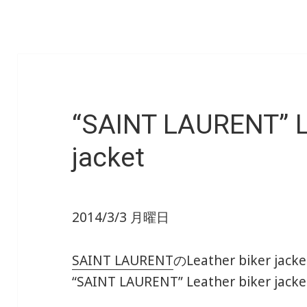
“SAINT LAURENT” L
jacket
2014/3/3 月曜日
SAINT LAURENT
のLeather biker jack
“SAINT LAURENT” Leather biker jacke