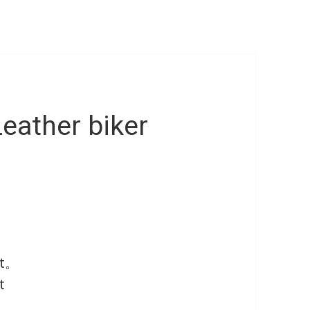
eather biker
et。
t