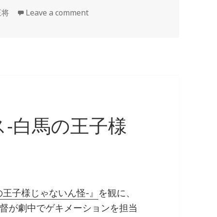
王将
Leave a comment
-白馬の王子様
の王子様じゃないん怪-』
を観に、
督が劇中でゲキメーションを担当