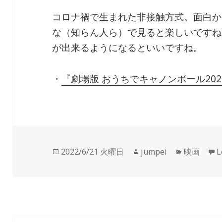
コロナ禍で生まれた非接触方式。面白か
な（知らん人ら）で見ると楽しいですね
が出来るようになるといいですね。
・
『劇場版 おうちでキャノンボール2020
投
2022/6/21 火曜日
作
jumpei
カ
映画
L
稿
成
テ
日:
者
ゴ
リ
ー