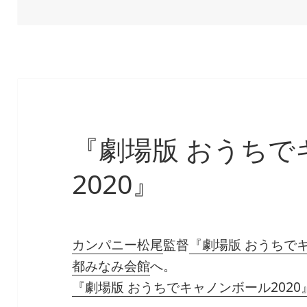
稿
成
テ
日:
者
ゴ
リ
ー
『劇場版 おうちで
2020』
カンパニー松尾
監督
『劇場版 おうちでキ
都みなみ会館
へ。
『劇場版 おうちでキャノンボール2020』（