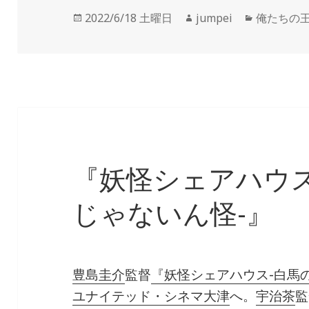
投
2022/6/18 土曜日
作
jumpei
カ
俺たちの
稿
成
テ
日:
者
ゴ
リ
ー
『妖怪シェアハウス
じゃないん怪-』
豊島圭介
監督
『妖怪シェアハウス-白馬
ユナイテッド・シネマ大津
へ。
宇治茶
監