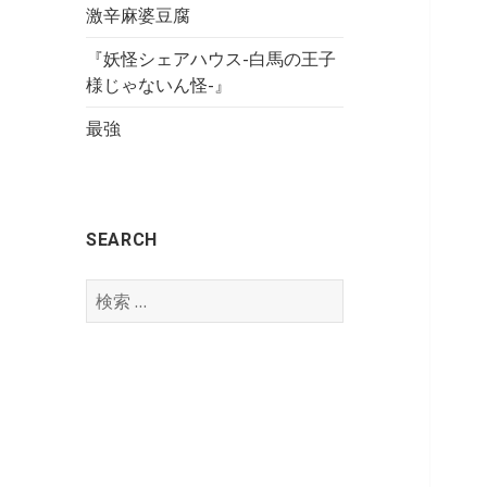
激辛麻婆豆腐
『妖怪シェアハウス-白馬の王子
様じゃないん怪-』
最強
SEARCH
検
索
: