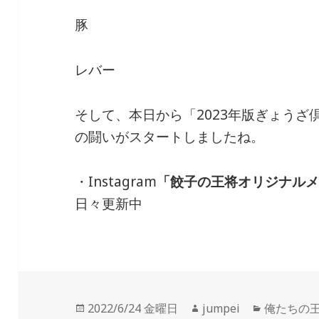
豚
レバー
そして、本日から「2023年版ぎょう
の闘いがスタートしましたね。
・Instagram
「餃子の王将オリジナル
日々更新中
投
2022/6/24 金曜日
作
jumpei
カ
俺たちの