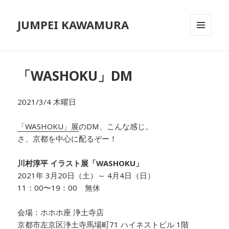
JUMPEI KAWAMURA
メニュ
ーとウ
ィジェ
ット
「WASHOKU」 DM
2021/3/4 木曜日
「WASHOKU」展
のDM、こんな感じ。
さ、京都を中心に配るぞー！
川村淳平 イラスト展「WASHOKU」
2021年 3月20日（土）～ 4月4日（日）
11：00〜19：00 無休
会場：ホホホ座 浄土寺店
京都市左京区浄土寺馬場町71 ハイネストビル 1階