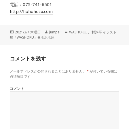
電話：075-741-6501
http://hohohoza.com
投
2021/3/4 木曜日
作
jumpei
カ
WASHOKU
,
川村淳平 イラスト
展「WASHOKU」@ホホホ座
稿
成
テ
日:
者
ゴ
リ
ー
コメントを残す
メールアドレスが公開されることはありません。
*
が付いている欄は
必須項目です
コメント