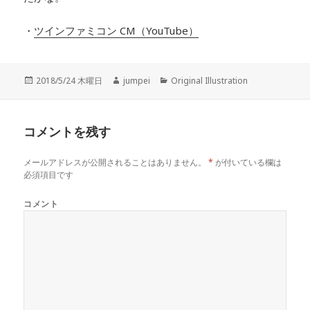
・
ツインファミコン CM（YouTube）
投
2018/5/24 木曜日
作
jumpei
カ
Original Illustration
稿
成
テ
日:
者
ゴ
リ
コメントを残す
ー
メールアドレスが公開されることはありません。
*
が付いている欄は
必須項目です
コメント