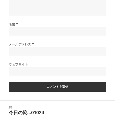
名前
*
メールアドレス
*
ウェブサイト
投
前
稿
今日の靴…01024
前