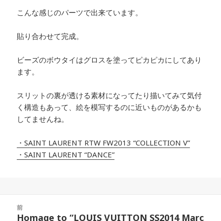
こんな感じのパーツで出来ています。
貼り合わせて完成。
ビーズのボウタイはグロスを塗ってピカピカにしてあり
ます。
スリットの裏が透ける素材になってたり描いてみて気付
く構造もあって、絵を模写するのに近いものがあるかも
してませんね。
・SAINT LAURENT RTW FW2013 “COLLECTION V”
・SAINT LAURENT “DANCE”
投
前
稿
Homage to “LOUIS VUITTON SS2014 Marc
前