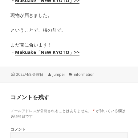
・
Makuake「NEW KYOTO」>>
現物が届きました。
ということで、桜の前で。
まだ間に合います！
・
Makuake「NEW KYOTO」>>
投
2022/4/8 金曜日
作
jumpei
カ
information
稿
成
テ
日:
者
ゴ
リ
コメントを残す
ー
メールアドレスが公開されることはありません。
*
が付いている欄は
必須項目です
コメント