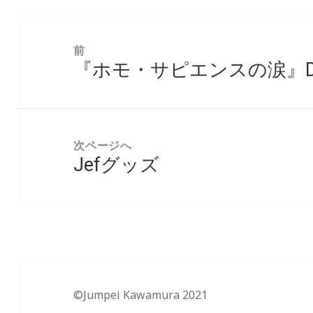
投
稿
前
『ホモ・サピエンスの涙』D
ナ
前
ビ
の
ゲ
投
ー
稿:
次ページへ
シ
Jefグッズ
次
ョ
の
ン
投
稿:
©Jumpei Kawamura 2021