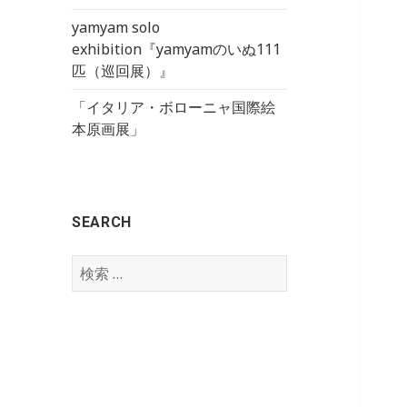
yamyam solo
exhibition『yamyamのいぬ111
匹（巡回展）』
「イタリア・ボローニャ国際絵
本原画展」
SEARCH
検
索
: