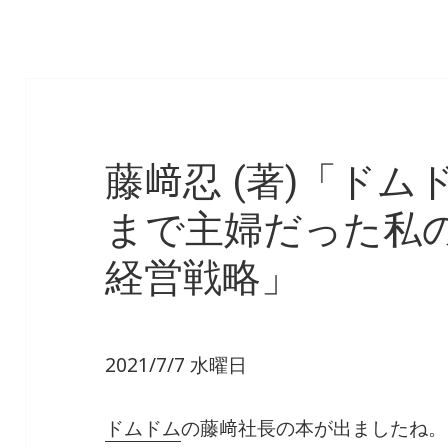
藤﨑忍 (著)「ドム
まで主婦だった私
経営戦略」
2021/7/7 水曜日
ドムドム
の藤﨑社長の本が出ましたね。