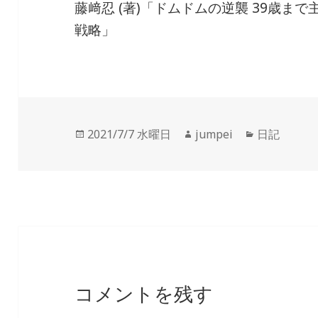
藤﨑忍 (著)「ドムドムの逆襲 39歳ま
戦略」
投
2021/7/7 水曜日
作
jumpei
カ
日記
稿
成
テ
日:
者
ゴ
リ
ー
コメントを残す