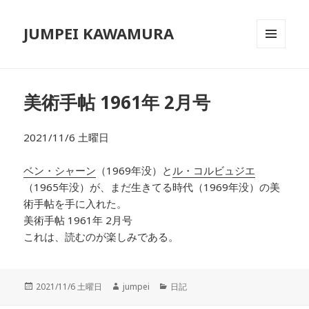
JUMPEI KAWAMURA
メニュ
ーとウ
ィジェ
ット
美術手帖 1961年 2月号
2021/11/6 土曜日
ベン・シャーン
（1969年没）と
ル・コルビュジエ
（1965年没）が、まだ生きてる時代（1969年没）の美
術手帖を手に入れた。
美術手帖 1961年 2月号
これは、読むのが楽しみである。
投
2021/11/6 土曜日
作
jumpei
カ
日記
稿
成
テ