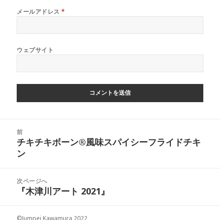
メールアドレス
*
ウェブサイト
投
前
稿
チキチキボーン®風味スパイシーフライドチキ
前
ナ
ン
の
ビ
投
ゲ
稿:
次ページへ
ー
『木津川アート 2021』
次
シ
の
ョ
投
©Jumpei Kawamura 2022
ン