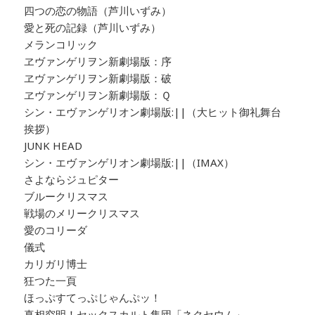
四つの恋の物語（芦川いずみ）
愛と死の記録（芦川いずみ）
メランコリック
ヱヴァンゲリヲン新劇場版：序
ヱヴァンゲリヲン新劇場版：破
ヱヴァンゲリヲン新劇場版：Ｑ
シン・エヴァンゲリオン劇場版:||（大ヒット御礼舞台
挨拶）
JUNK HEAD
シン・エヴァンゲリオン劇場版:||（IMAX）
さよならジュピター
ブルークリスマス
戦場のメリークリスマス
愛のコリーダ
儀式
カリガリ博士
狂つた一頁
ほっぷすてっぷじゃんぷッ！
真相究明！セックスカルト集団「ネクセウム」