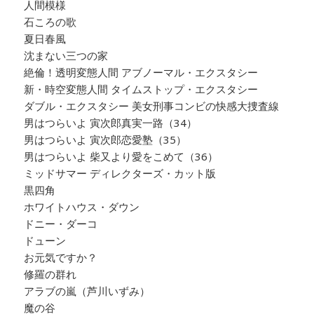
人間模様
石ころの歌
夏日春風
沈まない三つの家
絶倫！透明変態人間 アブノーマル・エクスタシー
新・時空変態人間 タイムストップ・エクスタシー
ダブル・エクスタシー 美女刑事コンビの快感大捜査線
男はつらいよ 寅次郎真実一路（34）
男はつらいよ 寅次郎恋愛塾（35）
男はつらいよ 柴又より愛をこめて（36）
ミッドサマー ディレクターズ・カット版
黒四角
ホワイトハウス・ダウン
ドニー・ダーコ
ドューン
お元気ですか？
修羅の群れ
アラブの嵐（芦川いずみ）
魔の谷