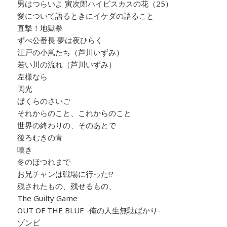
男はつらいよ 寅次郎ハイビスカスの花（25）
愛について語るときにイケダの語ること
直撃！地獄拳
ずべ公番長 夢は夜ひらく
江戸の小鼡たち（芦川いずみ）
若い川の流れ（芦川いずみ）
左様なら
閃光
ぼくらのさいご
それからのこと、これからのこと
世界の終わりの、そのあとで
後ろむきの青
嘆き
冬のほつれまで
お兄チャンは戦場に行った!?
残されたもの、残せるもの、
The Guilty Game
OUT OF THE BLUE -俺の人生無駄ばかり-
ゾンビ