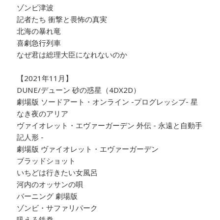
ゾンビ津波
記者たち 衝撃と畏怖の真実
北海の暴れ竜
喜劇急行列車
なぜ君は総理大臣になれないのか
【2021年11月】
DUNE/デューン 砂の惑星（4DX2D）
劇場版 ソードアート・オンライン -プログレッシブ- 星
なき夜のアリア
ヴァイオレット・エヴァーガーデン 外伝 - 永遠と自動手
記人形 -
劇場版 ヴァイオレット・エヴァーガーデン
ブラッドショット
いちどは行きたい女風呂
河内のオッサンの唄
バーニング 劇場版
ゾンビ・サファリパーク
吼えろ鉄拳