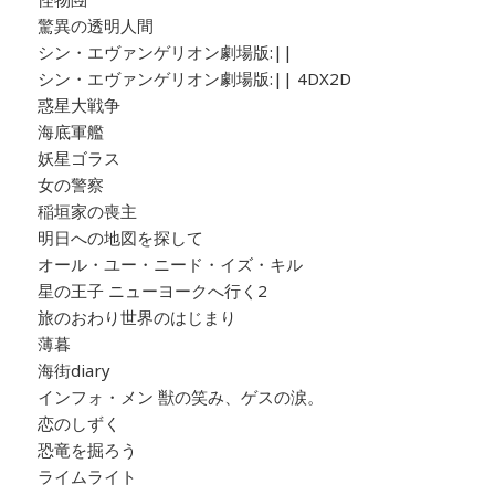
驚異の透明人間
シン・エヴァンゲリオン劇場版:||
シン・エヴァンゲリオン劇場版:|| 4DX2D
惑星大戦争
海底軍艦
妖星ゴラス
女の警察
稲垣家の喪主
明日への地図を探して
オール・ユー・ニード・イズ・キル
星の王子 ニューヨークへ行く2
旅のおわり世界のはじまり
薄暮
海街diary
インフォ・メン 獣の笑み、ゲスの涙。
恋のしずく
恐竜を掘ろう
ライムライト