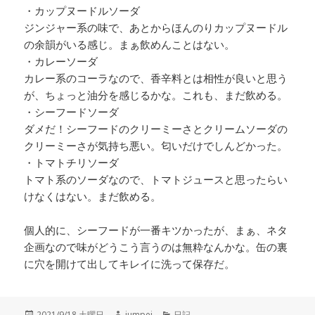
・カップヌードルソーダ
ジンジャー系の味で、あとからほんのりカップヌードル
の余韻がいる感じ。まぁ飲めんことはない。
・カレーソーダ
カレー系のコーラなので、香辛料とは相性が良いと思う
が、ちょっと油分を感じるかな。これも、まだ飲める。
・シーフードソーダ
ダメだ！シーフードのクリーミーさとクリームソーダの
クリーミーさが気持ち悪い。匂いだけでしんどかった。
・トマトチリソーダ
トマト系のソーダなので、トマトジュースと思ったらい
けなくはない。まだ飲める。
個人的に、シーフードが一番キツかったが、まぁ、ネタ
企画なので味がどうこう言うのは無粋なんかな。缶の裏
に穴を開けて出してキレイに洗って保存だ。
投
2021/9/18 土曜日
作
jumpei
カ
日記