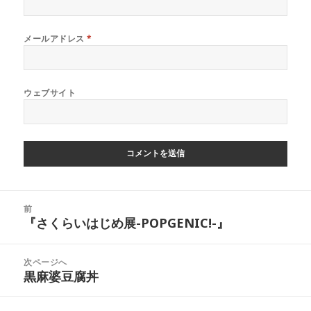
メールアドレス
*
ウェブサイト
投
前
稿
『さくらいはじめ展-POPGENIC!-』
前
ナ
の
ビ
投
次ページへ
ゲ
稿:
黒麻婆豆腐丼
次
ー
の
シ
投