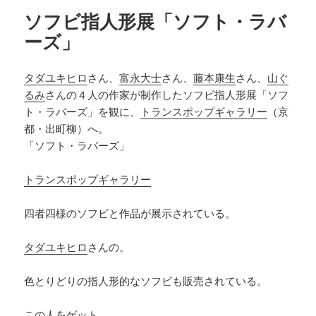
ー
ソフビ指人形展「ソフト・ラバ
ーズ」
タダユキヒロ
さん、
富永大士
さん、
藤本康生
さん、
山ぐ
るみ
さんの４人の作家が制作した
ソフビ指人形展「ソフ
ト・ラバーズ」を観に、
トランスポップギャラリー
（京
都・出町柳）
へ。
「ソフト・ラバーズ」
トランスポップギャラリー
四者四様のソフビと作品が展示されている。
タダユキヒロ
さんの。
色とりどりの指人形的なソフビも販売されている。
この人をゲット。