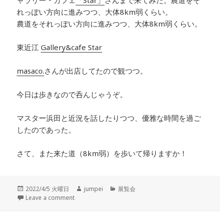
れっぽい方向に進みつつ、大体8km弱くらい。
農道をそれっぽい方向に進みつつ、大体8km弱くらい。
東近江
Gallery&cafe Star
masaco.
さんが出店してたので観つつ。
今日は歩きなので呑んじゃうぞ。
マスター浜田と近況を話したりつつ、優雅な時間を過ご
したのであった。
さて、また来た道（8km弱）を歩いて帰りますか！
投
2022/4/5 火曜日
作
jumpei
カ
展覧会
稿
Leave a comment
成
テ
日:
者
ゴ
リ