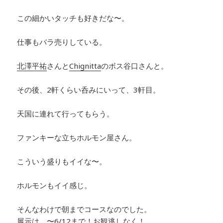
この細かいタッチも好きだな〜。
仕事もバラ売りしている。
北澤平祐
さん
と
Chignitta
のボス谷口さんと。
その後、2軒くらい呑みにいって、3軒目。
天国に連れて行ってもらう。
ファンキーな立ちホルモン屋さん。
こういう盛りもイイな〜。
ホルモンもイイ感じ。
そんなわけで朝までコースなのでした。
展示は、〜6/12まで！お観逃しなく！