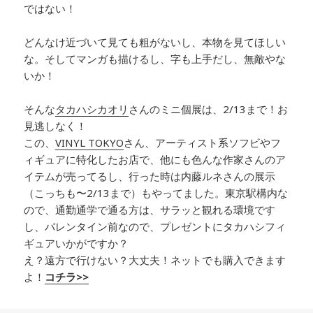
ではない！
どんなけ近づいて見ても粗がないし、本物を見てほしい
な。そしてマンガも描けるし、字も上手だし、無敵やな
いか！
そんな
タカハシカオリ
さんのミニ個展は、2/13まで！お
見逃しなく！
この、
VINYL TOKYO
さん、アーティスト系ソフビやフ
ィギュアに特化したお店で、他にも色んな作家さんのア
イテムが売ってるし、行った時は内藤ルネさんの展示
（こっちも〜2/13まで）もやってました。東京駅構内な
ので、通勤通学で通る方は、サラッと観れる環境です
し、バレンタイン前なので、プレゼントにタカハシフィ
ギュアいかがですか？
え？遠方で行けない？大丈夫！ネットでも購入できます
よ！
コチラ>>