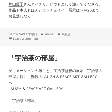
片山優子
さんとパチリ。いつも楽しく迎えてくださる。
作品も本人もほんとカッチョイイ。展示は〜4/26まで！
お見逃しなく！
投
2022/4/14 木曜日
作
jumpei
カ
展覧会
稿
Leave a comment
成
テ
日:
者
ゴ
リ
ー
「宇治茶の部屋」
ゲキメーション
の
雄こと、
宇治茶
監督
の
展示
「
宇治茶
の
部屋
」観に、難波の
LAUGH & PEACE ART GALLERY
へ。
LAUGH & PEACE ART GALLERY
「
宇治茶
の
部屋
」