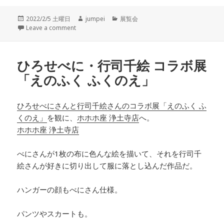
投
2022/2/5 土曜日
作
jumpei
カ
展覧会
稿
Leave a comment
成
テ
日:
者
ゴ
リ
ー
ひろせべに・行司千絵 コラボ展
「えのふく ふくのえ」
ひろせべにさんと行司千絵さんのコラボ展「えのふく ふ
くのえ」
を観に、
ホホホ座 浄土寺店
へ。
ホホホ座 浄土寺店
べにさんが1枚の布に色んな絵を描いて、それを行司千
絵さんが好きに切り出して服に落とし込んだ作品だ。
ハンガーの顔もべにさん仕様。
パンツやスカートも。