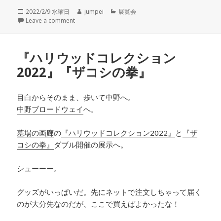
投
2022/2/9 水曜日
作
jumpei
カ
展覧会
稿
Leave a comment
成
テ
日:
者
ゴ
リ
ー
『ハリウッドコレクション
2022』『ザコシの拳』
目白からそのまま、歩いて中野へ。
中野ブロードウェイ
へ。
墓場の画廊
の
『ハリウッドコレクション2022』
と
『ザ
コシの拳』
ダブル開催の展示へ。
シューーー。
グッズがいっぱいだ。先にネットで注文しちゃって届く
のが大分先なのだが、ここで買えばよかったな！