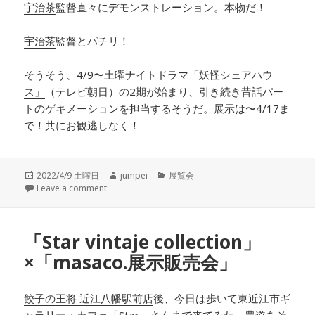
宇治茶
監督直々にデモンストレーション。本物だ！
宇治茶
監督とパチリ！
そうそう、4/9〜
土曜ナイトドラマ
「妖怪シェアハウ
ス」
（テレビ朝日）の2期が始まり、引き続き
昔話パー
ト
のゲキメーションを担当するそうだ。展示は〜4/17ま
で！共にお観逃しなく！
投
2022/4/9 土曜日
作
jumpei
カ
展覧会
稿
Leave a comment
成
テ
日:
者
ゴ
リ
ー
「Star vintaje collection」
×「masaco.展示販売会」
餃子の王将 近江八幡駅前店
後、今日は歩いて
東近江市ギ
ャラリー・カフェ
「Star」
さんまで来てみた。農道をそ