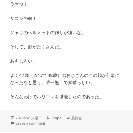
ラオウ！
ザコシの拳！
ジャギのヘルメットの作りが凄いな。
そして、顔がたくさんだ。
おもしろい。
よく47歳（2/17で48歳）のおじさんのこの顔が仕事に
なったなと思う。唯一無二で素晴らしい。
そんなわけでハリコレを堪能したのであった。
投
2022/2/8 火曜日
作
jumpei
カ
展覧会
稿
Leave a comment
成
テ
日:
者
ゴ