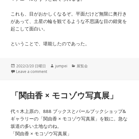
これも、目がおかしくなるぞ。平面だけど無限に奥行き
があって、土星の輪を観てるような不思議な目の錯覚を
起こして面白い。
ということで、堪能したのであった。
投
2022/2/20 日曜日
作
jumpei
カ
展覧会
稿
Leave a comment
成
テ
日:
者
ゴ
リ
ー
「関由香 × モコゾウ写真展」
代々木上原の、888 ブックスとパールブックショップ&
ギャラリーの「関由香 × モコゾウ写真展」を観に。急な
坂道の多い土地なのね。
「関由香 × モコゾウ写真展」