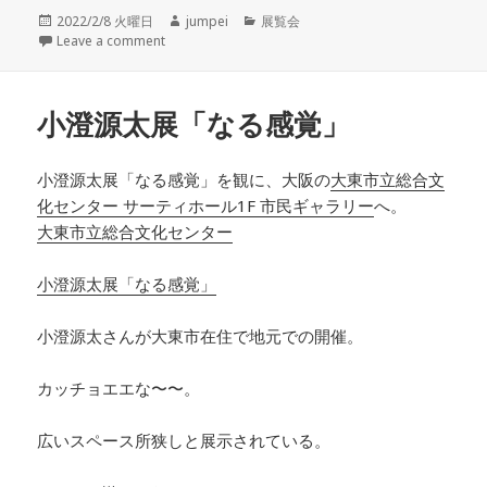
投
2022/2/8 火曜日
作
jumpei
カ
展覧会
稿
Leave a comment
成
テ
日:
者
ゴ
リ
ー
小澄源太展「なる感覚」
小澄源太展「なる感覚」を観に、大阪の
大東市立総合文
化センター サーティホール1F 市民ギャラリー
へ。
大東市立総合文化センター
小澄源太展「なる感覚」
小澄源太さんが大東市在住で地元での開催。
カッチョエエな〜〜。
広いスペース所狭しと展示されている。