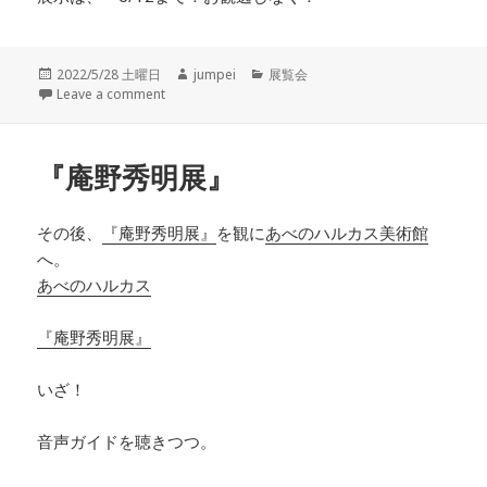
投
2022/5/28 土曜日
作
jumpei
カ
展覧会
稿
Leave a comment
成
テ
日:
者
ゴ
リ
ー
『庵野秀明展』
その後、
『庵野秀明展』
を観に
あべのハルカス美術館
へ。
あべのハルカス
『庵野秀明展』
いざ！
音声ガイドを聴きつつ。