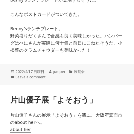
こんなポストカードがついてきた。
Benny’sランチプレート
。
野菜盛りだくさんで食感も良く美味しかった。ハンバー
グはべにさんが実際に何十個と前日にこねたそうだ。小
松菜のクラムチャウダーも美味かった！
投
2022/4/17 日曜日
作
jumpei
カ
展覧会
稿
Leave a comment
成
テ
日:
者
ゴ
リ
ー
片山優子展「よそおう」
片山優子
さんの展示「よそおう」を観に、
大阪府箕面市
の
about her
へ。
about her