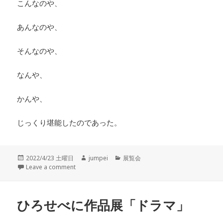
こんなのや、
あんなのや、
そんなのや、
なんや、
かんや、
じっくり堪能したのであった。
投
2022/4/23 土曜日
作
jumpei
カ
展覧会
稿
Leave a comment
成
テ
日:
者
ゴ
リ
ー
ひろせべに作品展「ドラマ」