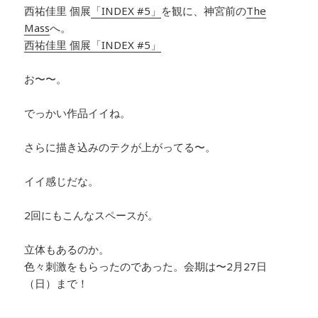
西祐佳里 個展
「INDEX #5」
を観に、神宮前の
The
Mass
へ。
西祐佳里 個展「INDEX #5」
お〜〜。
でっかい作品イイね。
さらに描き込みのテクが上がってる〜。
イイ感じだな。
2回にもこんなスペースが。
立体もあるのか。
色々刺激をもらったのであった。会期は〜2月27日
（日）まで！