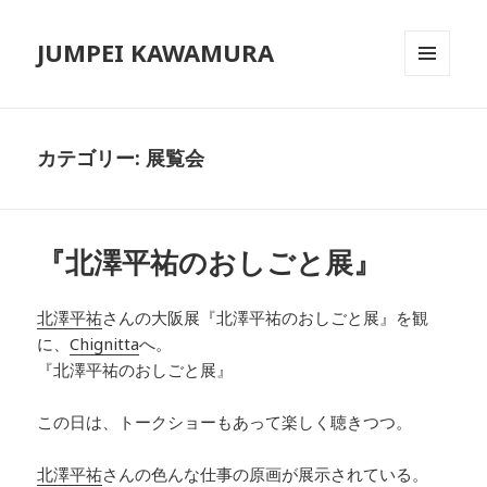
JUMPEI KAWAMURA
メニュ
ーとウ
ィジェ
ット
カテゴリー: 展覧会
『北澤平祐のおしごと展』
北澤平祐
さんの大阪展『北澤平祐のおしごと展』を観
に、
Chignitta
へ。
『北澤平祐のおしごと展』
この日は、トークショーもあって楽しく聴きつつ。
北澤平祐
さんの
色んな仕事の原画が展示されている。