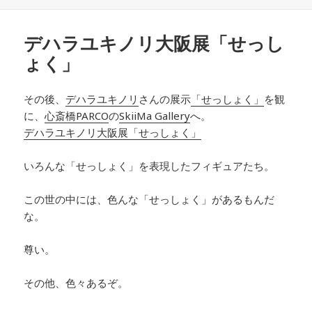
日:
者
ゴ
リ
ー
デハラユキノリ大阪展「せっし
ょく」
その後、
デハラユキノリ
さんの展示
「せっしょく」
を観
に、
心斎橋PARCO
の
SkiiMa Gallery
へ。
デハラユキノリ大阪展「せっしょく」
いろんな「せっしょく」を表現したフィギュアたち。
この世の中には、色んな「せっしょく」があるもんだ
な。
尊い。
その他、色々あるぞ。