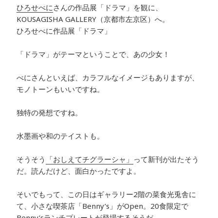
ひろせべに
さんの作品展「ドラマ」を観に、
KOUSAGISHA GALLERY（京都市左京区）へ。
ひろせべに作品展「ドラマ」
「ドラマ」がテーマということで、あの少女！
べにさんといえば、カラフルなイメージもありますが、
モノトーンもいいですね。
独特の発想ですね。
水墨画や和のテイストも。
そうそう
「おしえてチグラーシャ」
って新刊が出たそう
だ。読んだけど、面白かったですよ。
そいでもって、この日はギャラリー2階の
菜食光兎舎に
て、小さな喫茶店「Benny’s」がOpen。20食限定で
Benny’sランチプレートが登場するそうだ。