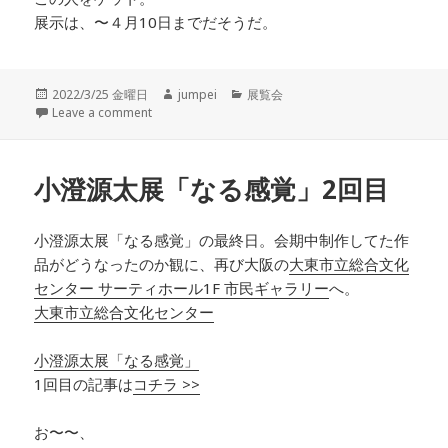
展示は、〜
４月10日まで
だそうだ。
投
2022/3/25 金曜日
作
jumpei
カ
展覧会
稿
Leave a comment
成
テ
日:
者
ゴ
リ
ー
小澄源太展「なる感覚」2回目
小澄源太展「なる感覚」の最終日。会期中制作してた作
品がどうなったのか観に、再び大阪の
大東市立総合文化
センター サーティホール1F 市民ギャラリー
へ。
大東市立総合文化センター
小澄源太展「なる感覚」
1回目の記事は
コチラ >>
お〜〜、