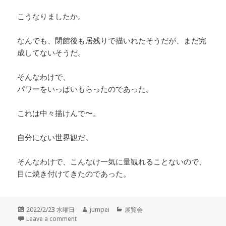
こうなりましたか。
なんでも、閉館後も居残りで描いれたそうだが、まだ完
成してないそうだ。
そんなわけで、
パワーをいっぱいもらったのであった。
これは中々描けんで〜。
自分にない世界観だ。
そんなわけで、こんなけ一気に量観れることないので、
目に焼き付けてきたのであった。
投
2022/2/23 水曜日
作
jumpei
カ
展覧会
稿
Leave a comment
成
テ