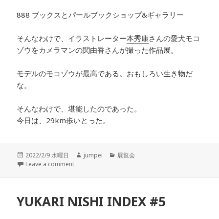
888 ブックスとパールブックショップ&ギャラリー
そんなわけで、イラストレーター
本秀康
さんの愛犬モコ
ゾウをカメラマンの
関由香
さんが撮った作品展。
モデルのモコゾウが最高である。おもしろい生き物だ
な。
そんなわけで、堪能したのであった。
今日は、29km歩いとった。
投
2022/2/9 水曜日
作
jumpei
カ
展覧会
稿
Leave a comment
成
テ
日:
者
ゴ
リ
ー
YUKARI NISHI INDEX #5