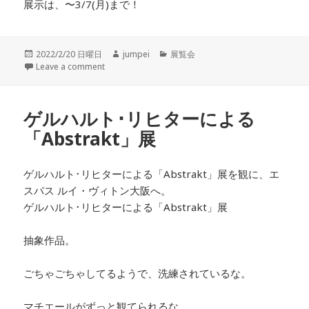
展示は、〜3/7(月)まで！
投
2022/2/20 日曜日
作
jumpei
カ
展覧会
稿
Leave a comment
成
テ
日:
者
ゴ
リ
ー
ゲルハルト･リヒターによる
「Abstrakt」展
ゲルハルト･リヒターによる「Abstrakt」展を観に、エ
スパス ルイ・ヴィトン大阪へ。
ゲルハルト･リヒターによる「Abstrakt」展
抽象作品。
ごちゃごちゃしてるようで、洗練されているな。
マチエールがずっと観てられるな。