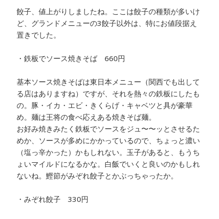
餃子、値上がりしましたね。ここは餃子の種類が多いけ
ど、グランドメニューの3餃子以外は、特にお値段据え
置きでした。
・鉄板でソース焼きそば 660円
基本ソース焼きそばは東日本メニュー（関西でも出して
る店はありますね）ですが、それを熱々の鉄板にしたも
の。豚・イカ・エビ・きくらげ・キャベツと具が豪華
め。麺は王将の食べ応えある焼きそば麺。
お好み焼きみたく鉄板でソースをジュ〜〜ッとさせるた
めか、ソースが多めにかかっているので、ちょっと濃い
（塩っ辛かった）かもしれない。玉子があると、もうち
ょいマイルドになるかな。白飯でいくと良いのかもしれ
ないね。鰹節がみぞれ餃子とかぶっちゃったか。
・みぞれ餃子 330円