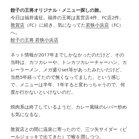
餃子の王将オリジナル・メニュー探しの旅。
今日は福井遠征。福井の王将は直営店4件、FC店2件。
敦賀店
（FC）に続き、気になってた
若狭小浜店
（FC）
へ。
餃子の王将
若狭小浜店
ネット情報が2017年までしかなかったのだけど、その
当時は、カツカレーや、トンカツカレーチャーハン、カ
レーラーメン、メガ盛りset等があったみたいだけど、
当然5年経ってたので無くなってました。という感じ
で、メニューは半年、1年すると変わっちゃうので、何
度か行かないといけないのだ。
焼肉
系は終了しているようだ。カレー風味のレバー炒め
も気になるな。
敦賀店との間に温泉に寄ったので、三ツ矢サイダー（ビ
ールジョッキで出てきた）で喉を潤しつつ
。