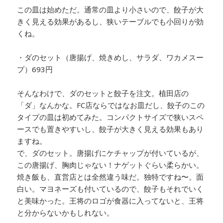
この皿は始めただ。通常の皿より小さいので、餃子が大
きく見える効果があるし、狭いテーブルでも小回りが効
くね。
・ダのセット（唐揚げ、焼きめし、サラダ、ワカメスー
プ）693円
そんなわけで、ダのセットと餃子を注文。植田店の
「ダ」なんかな。FC店ならではなお皿だし、餃子のこの
タイプの皿は初めてみた。コンパクトサイズで狭いスペ
ースでも置きやすいし、餃子が大きく見える効果もあり
ますね。
で、ダのセット。唐揚げにケチャップが付いているが、
この唐揚げ、胸肉じゃない！ナゲットぐらい柔らかい。
焼き飯も、直営店とは全然違う味だ。独特ですね〜。面
白い。マヨネーズも付いているので、餃子もそれでいく
と美味かった。王将のロゴが食器に入ってないと、王将
と分からないかもしれない。