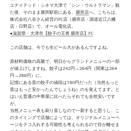
ユナイテッド・シネマ大津で「シン・ウルトラマン」観
た後、そのまま膳所駅前にある、
膳所店
へ。
こちらは、
株式会社八谷さん経営のFC店（膳所店・国道近江八幡
店・日野店）で、オール電化店。
●滋賀県・大津市【餃子の王将 膳所店】FC
この店舗は、今でも生ビール大があるんですよね。
原材料価格の高騰で、明日からグランドメニューの一部
が値上げしますね。餃子は242円→264円（関東は264
円→286円）に。
記憶にある昔の餃子の値段は180円だった（当然もっと
昔はもっと安かったんでしょうね）のを覚えてます。と
はいえ普通の中華屋に比べたらそれでも全然安いです
が。
当然メニュー表も刷り直しなので一新すると思うし、こ
のタイミングで店舗によっては、オリジナルメニューペ
ージをテコ入れする可能性も考えられるので目が離せま