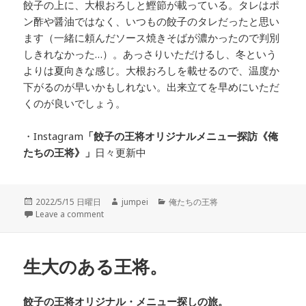
餃子の上に、大根おろしと鰹節が載っている。タレはポ
ン酢や醤油ではなく、いつもの餃子のタレだったと思い
ます（一緒に頼んだソース焼きそばが濃かったので判別
しきれなかった…）。あっさりいただけるし、冬という
よりは夏向きな感じ。大根おろしを載せるので、温度か
下がるのが早いかもしれない。出来立てを早めにいただ
くのが良いでしょう。
・Instagram
「餃子の王将オリジナルメニュー探訪
《俺
たちの王将》」
日々更新中
投
2022/5/15 日曜日
作
jumpei
カ
俺たちの王将
稿
Leave a comment
成
テ
日:
者
ゴ
リ
ー
生大のある王将。
餃子の王将オリジナル・メニュー探しの旅。