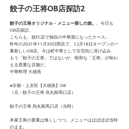
ー
餃子の王将OB店探訪2
餃子の王将オリジナル・メニュー探しの旅。
。今日も
OB店探訪。
こちらも、脱FC店で独自の中華屋になったケース。
昨年の2021年11月30日閉店で、12月18日オープンの一
番新しいOB店。今は町中華として住宅街に溶け込み、
もう「餃子の王将」ではないが、昭和な「王将」が味わ
える貴重な店舗だ。
中華料理
大雄燕
●京都・上京区【大雄燕】OB
（元・餃子の王将 烏丸鞍馬口店）
餃子の王将 烏丸鞍馬口店
（当時）
本家王将の要素は無くしつつ、メニューはほぼほぼ当時
のまま。