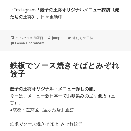
・Instagram
「餃子の王将オリジナルメニュー探訪
《俺
たちの王将》」
日々更新中
投
2022/5/16 月曜日
作
jumpei
カ
俺たちの王将
稿
Leave a comment
成
テ
日:
者
ゴ
リ
ー
鉄板でソース焼きそばとみぞれ
餃子
餃子の王将オリジナル・メニュー探しの旅。
今日は、メニュー数日本一でお馴染みの
宝ヶ池店
（直
営）。
●京都・左京区【宝ヶ池店】直営
鉄板でソース焼きそば と みぞれ餃子