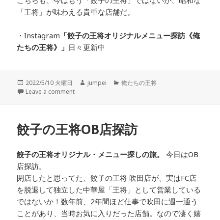
こちらも、今はもう「餃子の王将」ではないが、昭和な
「王将」が味わえる貴重な店舗だ。
・Instagram
「餃子の王将オリジナルメニュー探訪
《俺
たちの王将》」
日々更新中
投
2022/5/10 火曜日
作
jumpei
カ
俺たちの王将
稿
Leave a comment
成
テ
日:
者
ゴ
リ
ー
餃子の王将OB店探訪
餃子の王将オリジナル・メニュー探しの旅。
今日はOB
店探訪。
閉店したと思ってた、餃子の王将 吹田店が、実はFC店
を脱退して独立した中華屋「王将」として営業している
ではないか！数年前、2年間ほど仕事で吹田に週一通う
ことがあり、当時お気に入りだった店舗。なので凄く嬉