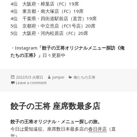
4位 大阪府・樟葉店（FC）19席
4位 東京都・南大塚店（FC）19席
4位 千葉県・四街道駅前店（直営）19席
5位 京都府・中立売店（FC1号店）20席
5位 大阪府・河内松原店（FC）20席
・Instagram
「餃子の王将オリジナルメニュー探訪
《俺
たちの王将》」
日々更新中
投
2022/5/3 火曜日
作
jumpei
カ
俺たちの王将
稿
Leave a comment
成
テ
日:
者
ゴ
リ
ー
餃子の王将 座席数最多店
餃子の王将オリジナル・メニュー探しの旅。
今日は愛知遠征。
座席数日本最多店の
春日井店
（
直
営
）。