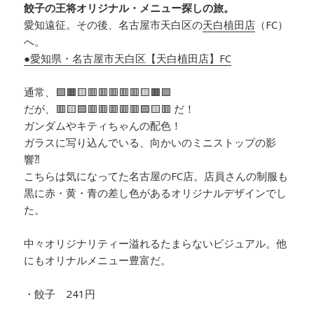
餃子の王将オリジナル・メニュー探しの旅。
愛知遠征。その後、
名古屋市天白区の
天白植田店
（
FC
）
へ。
●愛知県・名古屋市天白区【天白植田店】FC
通常、🟩🟧🟨🟥🟥🟥🟥🟥🟨🟧🟩
だが、🟥🟨🟦🟥🟥🟥🟥🟥🟦🟨🟥 だ！
ガンダムやキティちゃんの配色！
ガラスに写り込んでいる、向かいのミニストップの影
響⁈
こちらは気になってた名古屋のFC店。店員さんの制服も
黒に赤・黄・青の差し色があるオリジナルデザインでし
た。
中々オリジナリティー溢れるたまらないビジュアル。他
にもオリナルメニュー豊富だ。
・餃子 241円