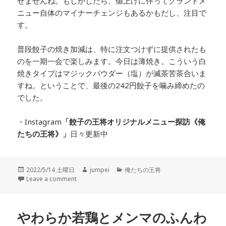
せませんね。もしかしたら、値上げに伴ってグランドメ
ニュー自体のマイナーチェンジもあるかもだし、注目で
す。
普段餃子の焼き加減は、特に注文つけずに提供されたも
のを一期一会で楽しみます。今日は薄焼き。こういう白
焼きタイプはマジックパウダー（塩）が滅茶苦茶合いま
すね。ということで、最後の242円餃子を噛み締めたの
でした。
・Instagram
「餃子の王将オリジナルメニュー探訪
《俺
たちの王将》」
日々更新中
投
2022/5/14 土曜日
作
jumpei
カ
俺たちの王将
稿
Leave a comment
成
テ
日:
者
ゴ
リ
ー
やわらか若鶏とメンマのふんわ