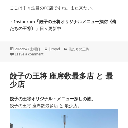
ここは中々注目のFC店ですね。また来たい。
・Instagram
「餃子の王将オリジナルメニュー探訪
《俺
たちの王将》」
日々更新中
投
2022/5/7 土曜日
作
jumpei
カ
俺たちの王将
稿
Leave a comment
成
テ
日:
者
ゴ
リ
ー
餃子の王将 座席数最多店 と 最
少店
餃子の王将オリジナル・メニュー探しの旅。
餃子の王将 座席数最多店 と 最少店。