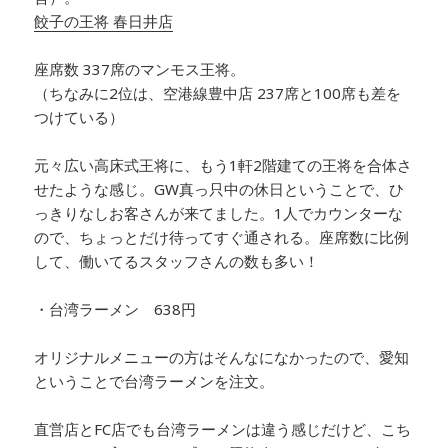
餃子の王将
春日井店
座席数 337席のマンモス王将。
（ちなみに2位は、空港線豊中店 237席と100席も差を
つけている）
元々広い高床式王将に、もう1軒2階建ての王将を合体さ
せたような感じ。GW真っ只中の休日ということで、ひ
っきりなしお客さんが来てました。1人でカウンターな
ので、ちょっとだけ待ってすぐ通される。座席数に比例
して、働いてるスタッフさんの数も多い！
・台湾ラーメン 638円
オリジナルメニューの方はそんなになかったので、愛知
ということで台湾ラーメンを注文。
直営店とFC店でも台湾ラーメンは違う感じだけど、こち