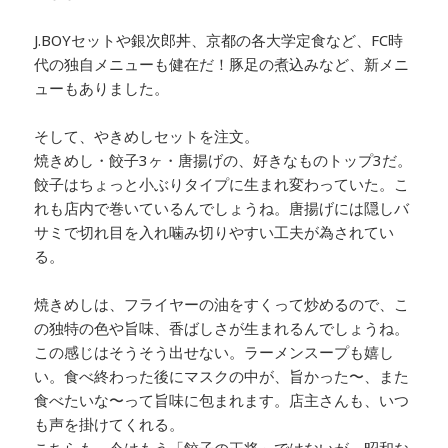
J.BOYセットや銀次郎丼、京都の各大学定食など、FC時
代の独自メニューも健在だ！豚足の煮込みなど、新メニ
ューもありました。
そして、やきめしセットを注文。
焼きめし・餃子3ヶ・唐揚げの、好きなものトップ3だ。
餃子はちょっと小ぶりタイプに生まれ変わっていた。こ
れも店内で巻いているんでしょうね。唐揚げには隠しバ
サミで切れ目を入れ噛み切りやすい工夫が為されてい
る。
焼きめしは、フライヤーの油をすくって炒めるので、こ
の独特の色や旨味、香ばしさが生まれるんでしょうね。
この感じはそうそう出せない。ラーメンスープも嬉し
い。食べ終わった後にマスクの中が、旨かった〜、また
食べたいな〜って旨味に包まれます。店主さんも、いつ
も声を掛けてくれる。