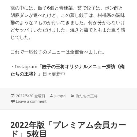
籠の中には、餃子6個と青梗菜。茹で餃子は、ポン酢と
胡麻ダレが選べたけど、この蒸し餃子は、柑橘系の調味
酢のような？ものが付いてきました。何か分からないけ
どサッパリいただけました。焼きと茹でともまた違う感
じでした。
これで一応餃子のメニューは全部食べました。
・Instagram
「餃子の王将オリジナルメニュー探訪
《俺
たちの王将》」
日々更新中
投
2022/5/20 金曜日
作
jumpei
カ
俺たちの王将
稿
Leave a comment
成
テ
日:
者
ゴ
リ
ー
2022年版「プレミアム会員カー
ド」5枚目