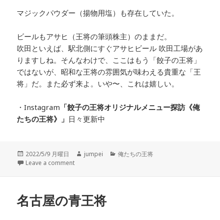
マジックパウダー（揚物用塩）も存在していた。
ビールもアサヒ（王将の筆頭株主）のままだ。
吹田といえば、駅北側にすぐアサヒビール 吹田工場があ
りますしね。そんなわけで、ここはもう「餃子の王将」
ではないが、昭和な王将の雰囲気が味わえる貴重な「王
将」だ。また必ず来よ。いや〜、これは嬉しい。
・Instagram
「餃子の王将オリジナルメニュー探訪
《俺
たちの王将》」
日々更新中
投
2022/5/9 月曜日
作
jumpei
カ
俺たちの王将
稿
Leave a comment
成
テ
日:
者
ゴ
リ
ー
名古屋の青王将