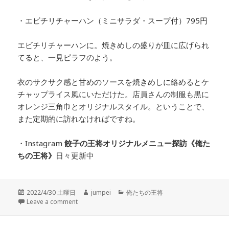
・エビチリチャーハン（ミニサラダ・スープ付）795円
エビチリチャーハンに。焼きめしの盛りが皿に広げられ
てると、一見ピラフのよう。
衣のサクサク感と甘めのソースを焼きめしに絡めるとケ
チャップライス風にいただけた。
店員さんの制服も黒に
オレンジ三角巾とオリジナルスタイル。ということで、
また定期的に訪れなければですね。
・Instagram
餃子の王将オリジナルメニュー探訪
《俺た
ちの王将》
日々更新中
投
2022/4/30 土曜日
作
jumpei
カ
俺たちの王将
稿
Leave a comment
成
テ
日:
者
ゴ
リ