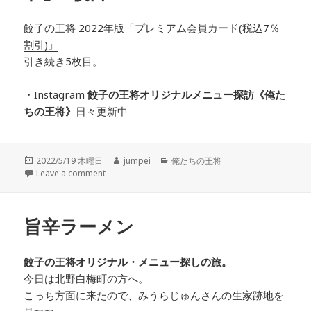
餃子の王将 2022年版「プレミアム会員カード(税込7％
割引)」
引き続き5枚目。
・Instagram
餃子の王将オリジナルメニュー探訪
《俺た
ちの王将》
日々更新中
投
2022/5/19 木曜日
作
jumpei
カ
俺たちの王将
稿
Leave a comment
成
テ
日:
者
ゴ
リ
ー
旨辛ラーメン
餃子の王将オリジナル・メニュー探しの旅。
今日は北野
白梅町の方へ。
こっち方面に来たので、みうらじゅんさんの
生家跡地
を