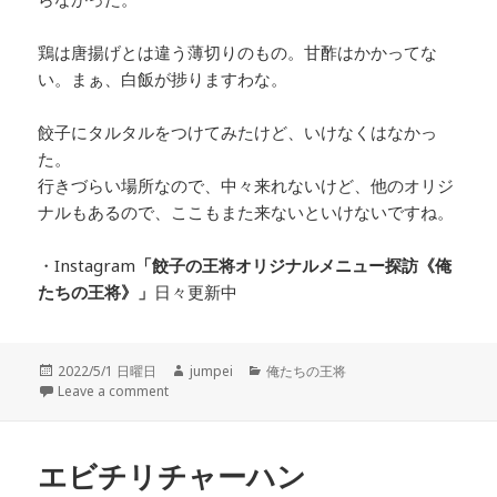
鶏は唐揚げとは違う薄切りのもの。甘酢はかかってな
い。まぁ、白飯が捗りますわな。
餃子にタルタルをつけてみたけど、いけなくはなかっ
た。
行きづらい場所なので、中々来れないけど、他のオリジ
ナルもあるので、ここもまた来ないといけないですね。
・Instagram
「餃子の王将オリジナルメニュー探訪
《俺
たちの王将》」
日々更新中
投
2022/5/1 日曜日
作
jumpei
カ
俺たちの王将
稿
Leave a comment
成
テ
日:
者
ゴ
リ
ー
エビチリチャーハン