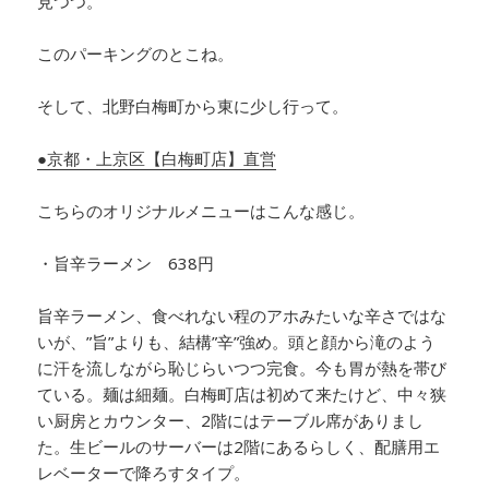
見つつ。
このパーキングのとこね。
そして、北野白梅町から東に少し行って。
●京都・上京区【白梅町店】直営
こちらのオリジナルメニューはこんな感じ。
・旨辛ラーメン 638円
旨辛ラーメン、食べれない程のアホみたいな辛さではな
いが、”旨”よりも、結構”辛”強め。頭と顔から滝のよう
に汗を流しながら恥じらいつつ完食。今も胃が熱を帯び
ている。麺は細麺。白梅町店は初めて来たけど、中々狭
い厨房とカウンター、2階にはテーブル席がありまし
た。生ビールのサーバーは2階にあるらしく、配膳用エ
レベーターで降ろすタイプ。