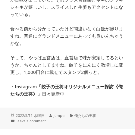
シャキが嬉しいし、スライスした生姜もアクセントにな
っている。
食べる前から分かっていたけど間違いなく白飯が捗りま
すね。普通にグランドメニューにあっても良いんちゃう
かな。
そして、やっぱ直営店は、直営店で味が安定してるとい
うか、ちゃんとしてますね。餃子をにんにく激増しに変
更し、1,000円台に載せてスタンプ2個っと。
・Instagram
「餃子の王将オリジナルメニュー探訪
《俺
たちの王将》」
日々更新中
投
2022/5/11 水曜日
作
jumpei
カ
俺たちの王将
稿
Leave a comment
成
テ
日:
者
ゴ
リ