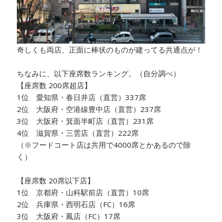
奇しくも両店、正面に棒状のものが建ってる共通点が！
ちなみに、以下座席数ランキング。（自分調べ）
【座席数 200席超店】
1位 愛知県・春日井店（直営）337席
2位 大阪府・空港線豊中店（直営）237席
3位 大阪府・箕面半町店（直営）231席
4位 滋賀県・三雲店（直営）222席
（※フードコート店は共用で4000席とかあるので除
く）
【座席数 20席以下店】
1位 京都府・山科駅前店（直営）10席
2位 兵庫県・西明石店（FC）16席
3位 大阪府・鳳店（FC）17席