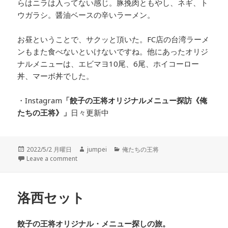
らはニラは入ってない感じ。豚挽肉ともやし、ネギ、ト
ウガラシ。醤油ベースの辛いラーメン。
お昼ということで、サクッと頂いた。FC店の台湾ラーメ
ンもまた食べないといけないですね。他にあったオリジ
ナルメニューは、エビマヨ10尾、6尾、ホイコーロー
丼、マーボ丼でした。
・Instagram
「餃子の王将オリジナルメニュー探訪
《俺
たちの王将》」
日々更新中
投
2022/5/2 月曜日
作
jumpei
カ
俺たちの王将
稿
Leave a comment
成
テ
日:
者
ゴ
リ
ー
洛西セット
餃子の王将オリジナル・メニュー探しの旅。