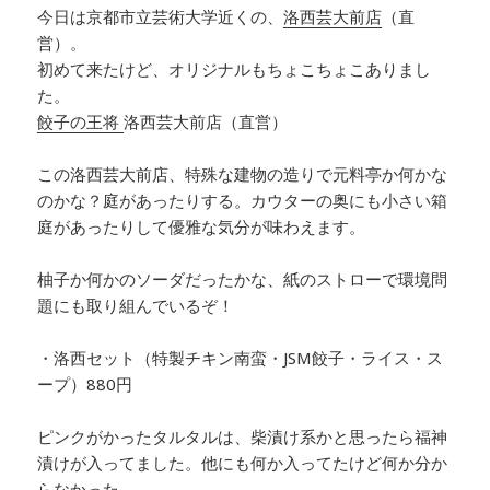
今日は京都市立芸術大学近くの、
洛西芸大前店
（
直
営
）。
初めて来たけど、オリジナルもちょこちょこありまし
た。
餃子の王将
洛西芸大前店（直営）
この洛西芸大前店、特殊な建物の造りで元料亭か何かな
のかな？庭があったりする。カウターの奥にも小さい箱
庭があったりして優雅な気分が味わえます。
柚子か何かのソーダだったかな、紙のストローで環境問
題にも取り組んでいるぞ！
・洛西セット（特製チキン南蛮・JSM餃子・ライス・ス
ープ）880円
ピンクがかったタルタルは、柴漬け系かと思ったら福神
漬けが入ってました。他にも何か入ってたけど何か分か
らなかった。