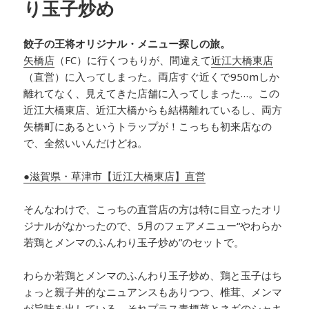
り玉子炒め
餃子の王将オリジナル・メニュー探しの旅。
矢橋店
（FC）に行くつもりが、間違えて
近江大橋東店
（直営）に入ってしまった。両店すぐ近くで950mしか
離れてなく、見えてきた店舗に入ってしまった…。この
近江大橋東店、近江大橋からも結構離れているし、両方
矢橋町にあるというトラップが！こっちも初来店なの
で、全然いいんだけどね。
●滋賀県・草津市【近江大橋東店】直営
そんなわけで、こっちの直営店の方は特に目立ったオリ
ジナルがなかったので、5月のフェアメニュー“やわらか
若鶏とメンマのふんわり玉子炒め”のセットで。
わらか若鶏とメンマのふんわり玉子炒め、鶏と玉子はち
ょっと親子丼的なニュアンスもありつつ、椎茸、メンマ
が旨味を出している。それプラス青梗菜とネギのシャキ