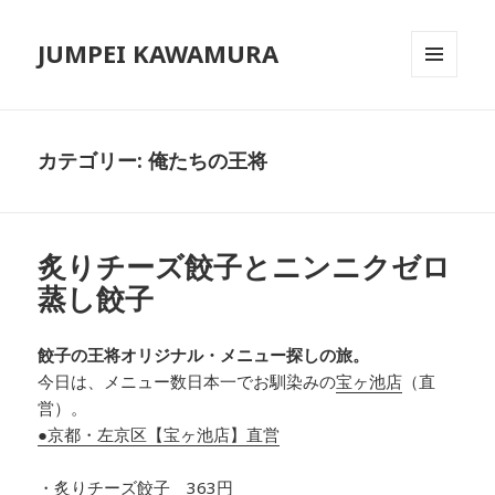
JUMPEI KAWAMURA
メニュ
ーとウ
ィジェ
ット
カテゴリー: 俺たちの王将
炙りチーズ餃子とニンニクゼロ
蒸し餃子
餃子の王将オリジナル・メニュー探しの旅。
今日は、メニュー数日本一でお馴染みの
宝ヶ池店
（直
営）。
●京都・左京区【宝ヶ池店】直営
・炙りチーズ餃子 363円