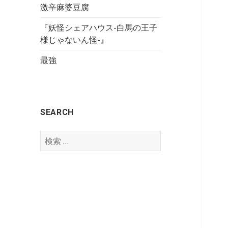
激辛麻婆豆腐
『妖怪シェアハウス-白馬の王子
様じゃないん怪-』
最強
SEARCH
検
索
: