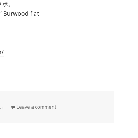
コラボ。
” Burwood flat
m/
靴」
Leave a comment