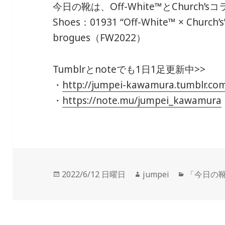
今日の靴は、
Off-White™とChurch’s
Shoes：01931
“Off-White™ × Church’s
brogues（FW2022）
Tumblrとnoteでも1日1足更新中>>
・
http://jumpei-kawamura.tumblr.co
・
https://note.mu/jumpei_kawamura
投
2022/6/12 日曜日
作
jumpei
カ
「今日の
稿
成
テ
日:
者
ゴ
リ
ー