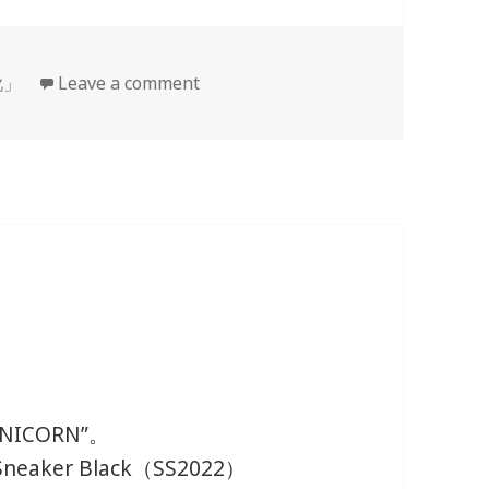
靴」
Leave a comment
NICORN”。
Sneaker Black（SS2022）