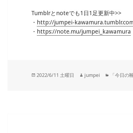
Tumblrとnoteでも1日1足更新中>>
・
http://jumpei-kawamura.tumblr.co
・
https://note.mu/jumpei_kawamura
投
2022/6/11 土曜日
作
jumpei
カ
「今日の
稿
成
テ
日:
者
ゴ
リ
ー