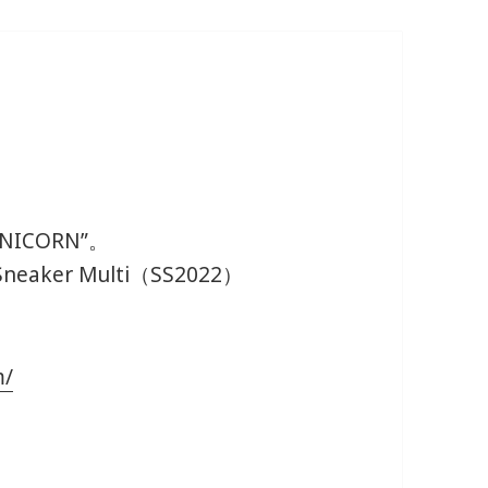
NICORN”。
Sneaker Multi（SS2022）
m/