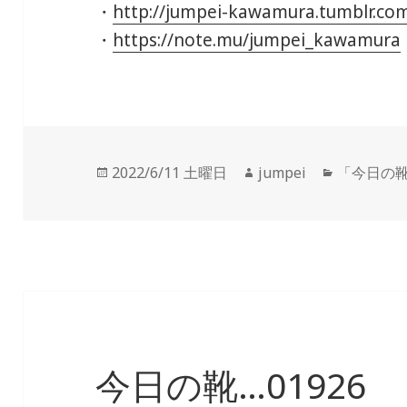
・
http://jumpei-kawamura.tumblr.co
・
https://note.mu/jumpei_kawamura
投
2022/6/11 土曜日
作
jumpei
カ
「今日の
稿
成
テ
日:
者
ゴ
リ
ー
今日の靴…01926