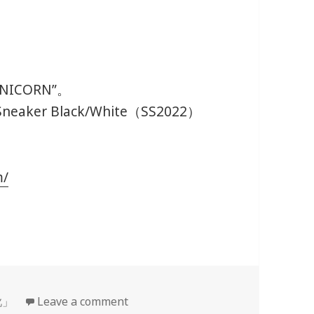
NICORN”。
Sneaker Black/White（SS2022）
m/
靴」
Leave a comment