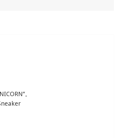
NICORN”。
Sneaker