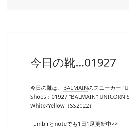
稿
成
テ
日:
者
ゴ
リ
ー
今日の靴…01927
今日の靴は、
BALMAIN
のスニーカー “U
Shoes：01927
“BALMAIN” UNICORN 
White/Yellow（SS2022）
Tumblrとnoteでも1日1足更新中>>