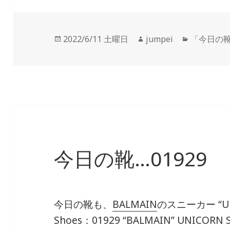
投
2022/6/11 土曜日
作
jumpei
カ
「今日の
稿
成
テ
日:
者
ゴ
リ
ー
今日の靴…01929
今日の靴も、
BALMAIN
のスニーカー “U
Shoes：01929
“BALMAIN” UNICORN 