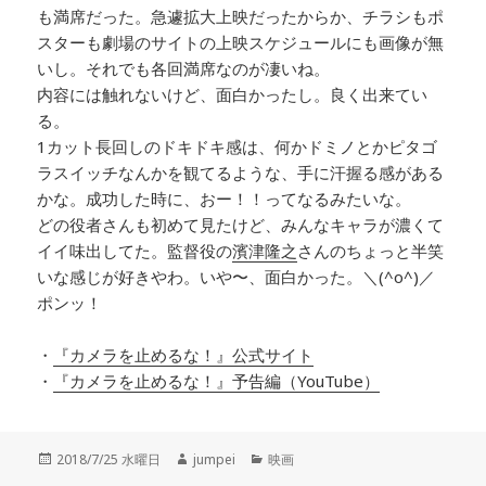
も満席だった。急遽拡大上映だったからか、チラシもポ
スターも劇場のサイトの上映スケジュールにも画像が無
いし。それでも各回満席なのが凄いね。
内容には触れないけど、面白かったし。良く出来てい
る。
1カット長回しのドキドキ感は、何かドミノとかピタゴ
ラスイッチなんかを観てるような、手に汗握る感がある
かな。成功した時に、おー！！ってなるみたいな。
どの役者さんも初めて見たけど、みんなキャラが濃くて
イイ味出してた。監督役の
濱津隆之
さんのちょっと半笑
いな感じが好きやわ。いや〜、面白かった。＼(^o^)／
ポンッ！
・
『カメラを止めるな！』公式サイト
・
『カメラを止めるな！』予告編（YouTube）
投
2018/7/25 水曜日
作
jumpei
カ
映画
稿
成
テ