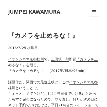
JUMPEI KAWAMURA
メニュ
ーとウ
ィジェ
ット
『カメラを止めるな！』
2018/7/25 水曜日
イオンシネマ京都桂川
で、
上田慎一郎
監督
『カメラを止
めるな！』
を観る。
『カメラを止めるな！』
（2017年/日本/96min）
話題作だ。関西での最速上映は、この
イオンシネマ京都
桂川
ということで。
ちょっとナメてたけど、1回目当日券でいけるかと思っ
たらすぐ完売になったので、やり直し。何とか次の日に
ネット予約でいけたけど、平日21時台のレイトショーで