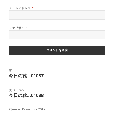
メールアドレス
*
ウェブサイト
投
前
稿
今日の靴…01087
前
ナ
の
ビ
投
次ページへ
ゲ
稿:
今日の靴…01088
次
ー
の
シ
投
ョ
©Jumpei Kawamura 2019
稿: