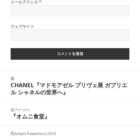
メールアドレス
*
ウェブサイト
投
前
稿
CHANEL『マドモアゼル プリヴェ展 ガブリエ
前
ナ
ル シャネルの世界へ』
の
ビ
投
ゲ
稿:
次ページへ
ー
『オムニ食堂』
次
シ
の
ョ
投
©Jumpei Kawamura 2019
ン
稿: