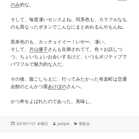
のみ
的な。
そして、毎度凄いセンスよね。同系色も、カラフルなも
のも異なったボタンでこんなにまとめれるんやもんね。
黒単色のも、カッチョイイー！いや〜、凄い。
そして、
片山優子
さんも在廊されてて、色々お話しつ
つ。ちょいちょいお会いするけど、いつもポジティブで
パワフルで魅力的な人だ。
その後、腹ごしらえに、行ってみたかった有楽町は交通
会館のとんかつ屋
あけぼの
さんへ。
かつ丼をよばれたのであった。美味し。
投
2019/11/21 木曜日
作
jumpei
カ
展覧会
稿
成
テ
日:
者
ゴ