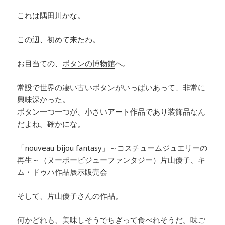
これは隅田川かな。
この辺、初めて来たわ。
お目当ての、
ボタンの博物館
へ。
常設で世界の凄い古いボタンがいっぱいあって、非常に
興味深かった。
ボタン一つ一つが、小さいアート作品であり装飾品なん
だよね。確かにな。
「nouveau bijou fantasy」～コスチュームジュエリーの
再生～（ヌーボービジューファンタジー）片山優子、キ
ム・ドゥハ作品展示販売会
そして、
片山優子
さんの作品。
何かどれも、美味しそうでちぎって食べれそうだ。
味ご