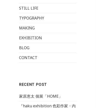
STILL LIFE
TYPOGRAPHY
MAKING
EXHIBITION
BLOG
CONTACT
RECENT POST
家原恵太 個展「HOME‬」
『haku exhibition 色彩作家・内