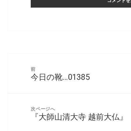
投
稿
前
今日の靴…01385
ナ
前
ビ
の
ゲ
投
ー
稿:
次ページへ
シ
『大師山清大寺 越前大仏』
次
ョ
の
ン