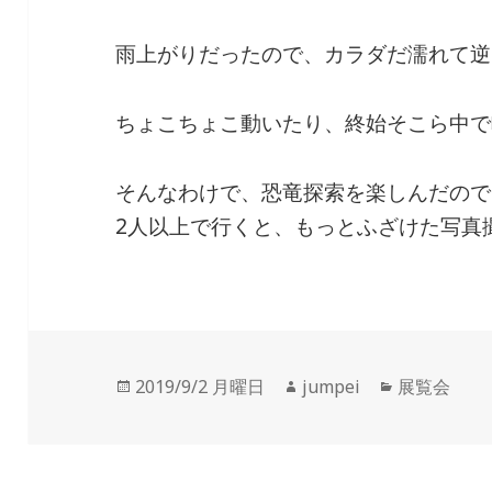
雨上がりだったので、カラダだ濡れて逆
ちょこちょこ動いたり、終始そこら中で
そんなわけで、恐竜探索を楽しんだので
2人以上で行くと、もっとふざけた写真
投
2019/9/2 月曜日
作
jumpei
カ
展覧会
稿
成
テ
日:
者
ゴ
リ