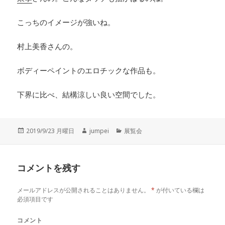
こっちのイメージが強いね。
村上美香さんの。
ボディーペイントのエロチックな作品も。
下界に比べ、結構涼しい良い空間でした。
投
2019/9/23 月曜日
作
jumpei
カ
展覧会
稿
成
テ
日:
者
ゴ
リ
コメントを残す
ー
メールアドレスが公開されることはありません。
*
が付いている欄は
必須項目です
コメント