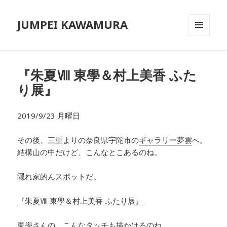
JUMPEI KAWAMURA
メニュ
ーとウ
ィジェ
ット
『朱夏Ⅷ 東學＆村上美香 ふた
り展』
2019/9/23 月曜日
その後、三重よりの奈良県宇陀市の
ギャラリー夢雲
へ。
結構山の中だけど、こんなとこあるのね。
隠れ家的んスポットだ。
『朱夏Ⅷ 東學＆村上美香 ふたり展』
東學
さんの。こんなタッチも描かはるのね。