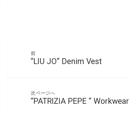
投
稿
前
“LIU JO” Denim Vest
ナ
前
ビ
の
ゲ
投
ー
稿:
次ページへ
シ
“PATRIZIA PEPE ” Workwear
次
ョ
の
ン
投
稿: