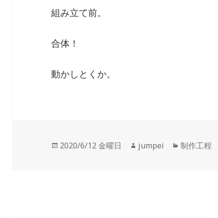
組み立て前。
合体！
動かしとくか。
投
2020/6/12 金曜日
作
jumpei
カ
制作工程
稿
成
テ
日:
者
ゴ
リ
ー