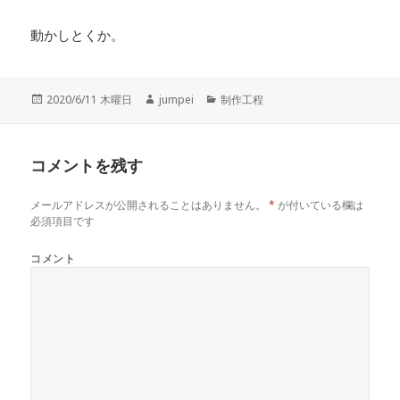
動かしとくか。
投
2020/6/11 木曜日
作
jumpei
カ
制作工程
稿
成
テ
日:
者
ゴ
リ
コメントを残す
ー
メールアドレスが公開されることはありません。
*
が付いている欄は
必須項目です
コメント