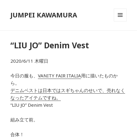
JUMPEI KAWAMURA
メニュ
ーとウ
ィジェ
ット
“LIU JO” Denim Vest
2020/6/11 木曜日
今日の服も、
VANITY FAIR ITALIA
用に描いたものか
ら。
デニムベストは日本ではスギちゃんのせいで、売れなく
なったアイテムですね。
“LIU JO” Denim Vest
組み立て前。
合体！