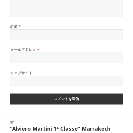
名前
*
メールアドレス
*
ウェブサイト
投
前
稿
“Alviero Martini 1ᴬ Classe” Marrakech
前
ナ