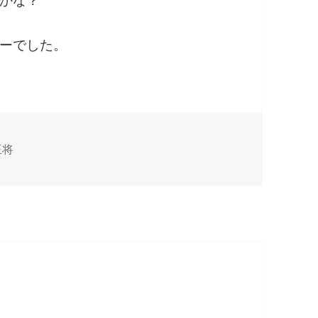
かな？
ーでした。
王将