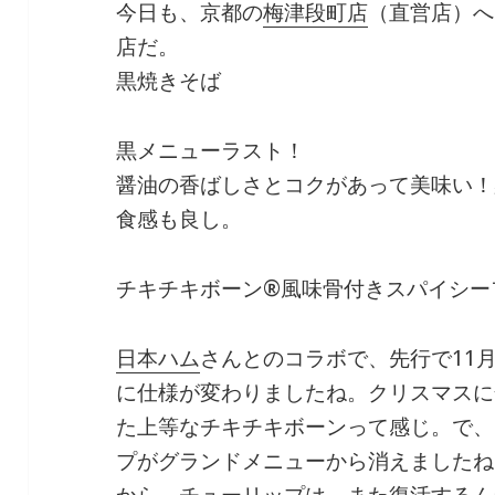
今日も、京都の
梅津段町店
（直営店）へ
店だ。
黒焼きそば
黒メニューラスト！
醤油の香ばしさとコクがあって美味い！
食感も良し。
チキチキボーン®風味骨付きスパイシー
日本ハム
さんとのコラボで、先行で11
に仕様が変わりましたね。クリスマスに
た上等なチキチキボーンって感じ。で、
プがグランドメニューから消えましたね