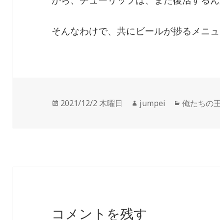
から、チューリップは、また復活するん
そんなわけで、共にビールが捗るメニュ
投
2021/12/2 木曜日
作
jumpei
カ
俺たちの
稿
成
テ
日:
者
ゴ
リ
ー
コメントを残す