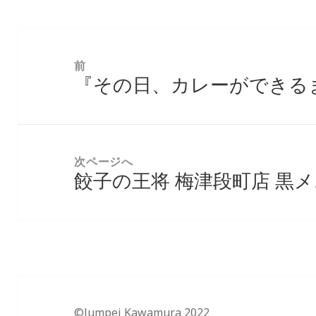
投
稿
前
『その日、カレーができるまで
ナ
前
ビ
の
ゲ
投
ー
稿:
次ページへ
シ
餃子の王将 梅津段町店 黒
次
ョ
の
ン
投
稿:
©Jumpei Kawamura 2022