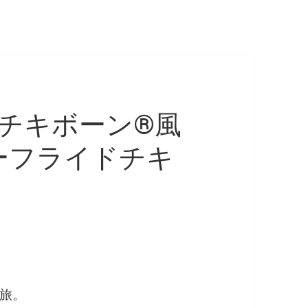
キチキボーン®風
ーフライドチキ
旅。