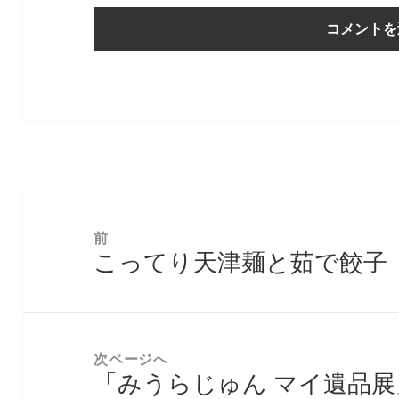
投
稿
前
こってり天津麺と茹で餃子
ナ
前
ビ
の
ゲ
投
ー
稿:
次ページへ
シ
「みうらじゅん マイ遺品展
次
ョ