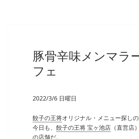
豚骨辛味メンマラ
フェ
2022/3/6 日曜日
餃子の王将
オリジナル・メニュー探しの
今日も、
餃子の王将 宝ヶ池店
（直営店
の店舗だ。