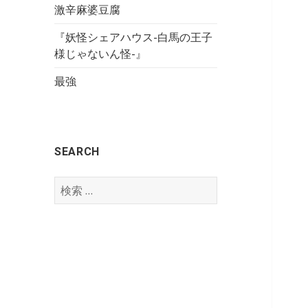
激辛麻婆豆腐
『妖怪シェアハウス-白馬の王子
様じゃないん怪-』
最強
SEARCH
検
索
: