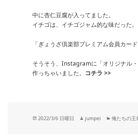
中に杏仁豆腐が入ってました。
イチゴは、イチゴジャム的な味だった。
「ぎょうざ倶楽部プレミアム会員カード(
そうそう、Instagramに「オリジナ
作っちゃいました。
コチラ >>
投
2022/3/6 日曜日
作
jumpei
カ
俺たちの王
稿
成
テ
日:
者
ゴ