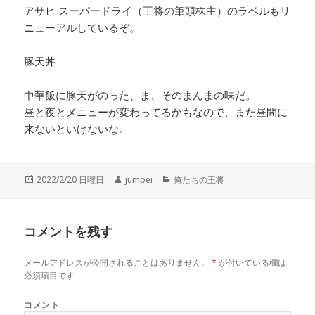
アサヒ スーパードライ（王将の筆頭株主）のラベルもリ
ニューアルしているぞ。
豚天丼
中華飯に豚天がのった、ま、そのまんまの味だ。
昼と夜とメニューが変わってるかもなので、また昼間に
来ないといけないな。
投
2022/2/20 日曜日
作
jumpei
カ
俺たちの王将
稿
成
テ
日:
者
ゴ
リ
コメントを残す
ー
メールアドレスが公開されることはありません。
*
が付いている欄は
必須項目です
コメント