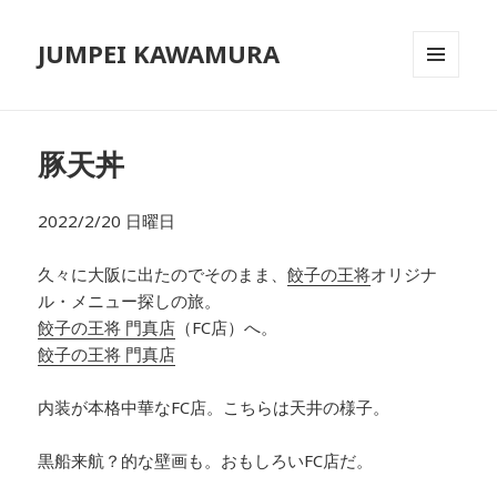
JUMPEI KAWAMURA
メニュ
ーとウ
ィジェ
ット
豚天丼
2022/2/20 日曜日
久々に大阪に出たのでそのまま、
餃子の王将
オリジナ
ル・メニュー探しの旅。
餃子の王将 門真店
（FC店）へ。
餃子の王将 門真店
内装が本格中華なFC店。こちらは天井の様子。
黒船来航？的な壁画も。おもしろいFC店だ。