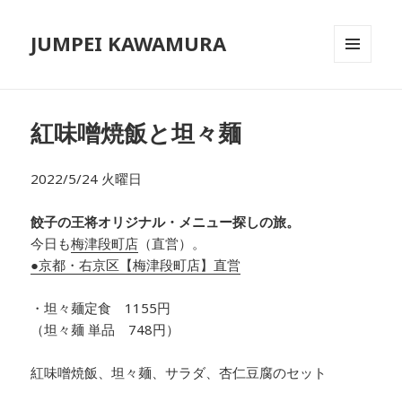
JUMPEI KAWAMURA
メニュ
ーとウ
ィジェ
ット
紅味噌焼飯と坦々麺
2022/5/24 火曜日
餃子の王将オリジナル・メニュー探しの旅。
今日も
梅津段町店
（直営）。
●京都・右京区【梅津段町店】直営
・坦々麺定食 1155円
（坦々麺 単品 748円）
紅味噌焼飯、坦々麺、サラダ、杏仁豆腐のセット