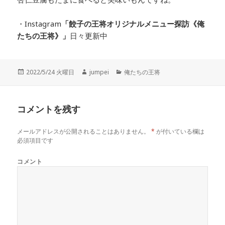
・Instagram
「餃子の王将オリジナルメニュー探訪
《俺
たちの王将》」
日々更新中
投
2022/5/24 火曜日
作
jumpei
カ
俺たちの王将
稿
成
テ
日:
者
ゴ
リ
コメントを残す
ー
メールアドレスが公開されることはありません。
*
が付いている欄は
必須項目です
コメント