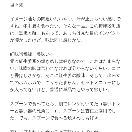
坦々麺
イメージ通りの間違いないやつ。汁が止まらない感じで
すね。冬も夏も食べたい、そんな一品。この梅津段町店
は「黒坦々麺」もあって、あっちは見た目のインパクト
が凄かったけど、味は同じ感じかな。
紅味噌焼飯、美味い！
元々紅生姜系の焼きめしは好きなので、これはたまらな
い。味噌の味は言われなければ分からないくらい。コク
と香ばしさかな。そこに紅生姜の酸味。そして、出来立
てのホカホカで、こりゃたまらん。セットメニューにし
か入ってないけど、普通に単品でもやって欲しい。
スプーンで食べてたら、別でレンゲ付いてた（黒いトレ
ーと黒い器の死角に！）。スプーンは杏仁豆腐用でし
た。でも、スプーンで食べる焼きめしも好き。
杏仁豆腐もたまに食べると美味いもんですね。