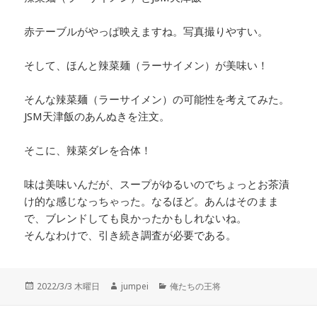
赤テーブルがやっぱ映えますね。写真撮りやすい。
そして、ほんと辣菜麺（ラーサイメン）が美味い！
そんな辣菜麺（ラーサイメン）の可能性を考えてみた。
JSM天津飯のあんぬきを注文。
そこに、辣菜ダレを合体！
味は美味いんだが、スープがゆるいのでちょっとお茶漬
け的な感じなっちゃった。なるほど。あんはそのまま
で、ブレンドしても良かったかもしれないね。
そんなわけで、引き続き調査が必要である。
投
2022/3/3 木曜日
作
jumpei
カ
俺たちの王将
稿
成
テ
日:
者
ゴ