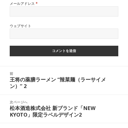
メールアドレス
*
ウェブサイト
投
前
稿
王将の薬膳ラーメン “辣菜麺（ラーサイメ
前
ナ
ン）” 2
の
ビ
投
ゲ
稿:
次ページへ
ー
松本酒造株式会社 新ブランド「NEW
次
シ
KYOTO」限定ラベルデザイン2
の
ョ
投
ン