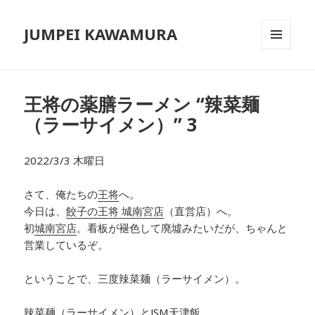
JUMPEI KAWAMURA
メニュ
ーとウ
ィジェ
ット
王将の薬膳ラーメン “辣菜麺
（ラーサイメン）” 3
2022/3/3 木曜日
さて、俺たちの
王将
へ。
今日は、
餃子の王将 城南宮店
（直営店）へ。
初
城南宮店
。看板が褪色して廃墟みたいだが、ちゃんと
営業しているぞ。
ということで、三度辣菜麺（ラーサイメン）。
辣菜麺（ラーサイメン）とJSM天津飯