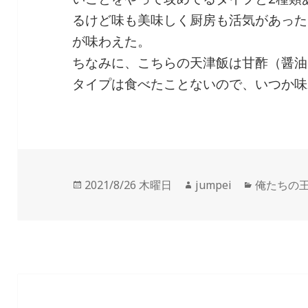
るけど味も美味しく厨房も活気があった
が味わえた。
ちなみに、こちらの天津飯は甘酢（醤油
タイプは食べたことないので、いつか味
投
2021/8/26 木曜日
作
jumpei
カ
俺たちの
稿
成
テ
日:
者
ゴ
リ
ー