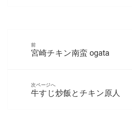
投
稿
前
宮崎チキン南蛮 ogata
ナ
前
ビ
の
ゲ
投
ー
稿:
次ページへ
シ
牛すじ炒飯とチキン原人
次
ョ
の
ン
投
稿: