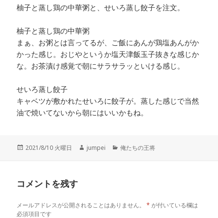
柚子と蒸し鶏の中華粥と、せいろ蒸し餃子を注文。
柚子と蒸し鶏の中華粥
まぁ、お粥とは言ってるが、ご飯にあんが鶏塩あんがか
かった感じ。おじやというか塩天津飯玉子抜きな感じか
な。お茶漬け感覚で朝にサラサラッといける感じ。
せいろ蒸し餃子
キャベツが敷かれたせいろに餃子が。蒸した感じで当然
油で焼いてないから朝にはいいかもね。
投
2021/8/10 火曜日
作
jumpei
カ
俺たちの王将
稿
成
テ
日:
者
ゴ
リ
コメントを残す
ー
メールアドレスが公開されることはありません。
*
が付いている欄は
必須項目です