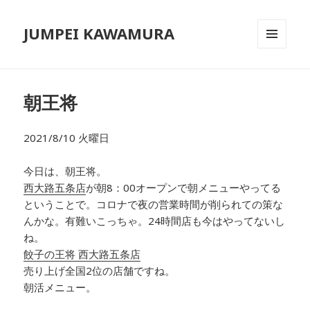
JUMPEI KAWAMURA
メニュ
ーとウ
ィジェ
ット
朝王将
2021/8/10 火曜日
今日は、朝王将。
西大路五条店
が朝8：00オープンで朝メニューやってる
ということで。コロナで夜の営業時間が削られての策な
んかな。有難いこっちゃ。24時間店も今はやってないし
ね。
餃子の王将 西大路五条店
売り上げ全国2位の店舗ですね。
朝活メニュー。