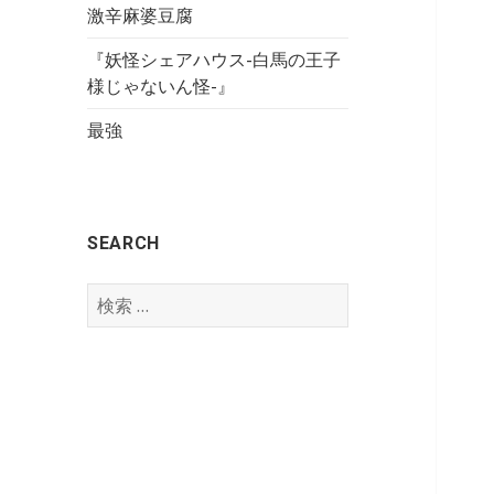
激辛麻婆豆腐
『妖怪シェアハウス-白馬の王子
様じゃないん怪-』
最強
SEARCH
検
索
: