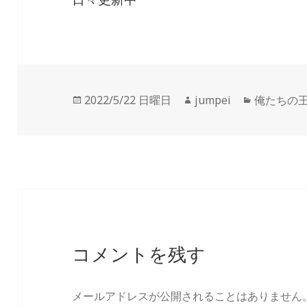
投
2022/5/22 日曜日
作
jumpei
カ
俺たちの
稿
成
テ
日:
者
ゴ
リ
ー
コメントを残す
メールアドレスが公開されることはありません