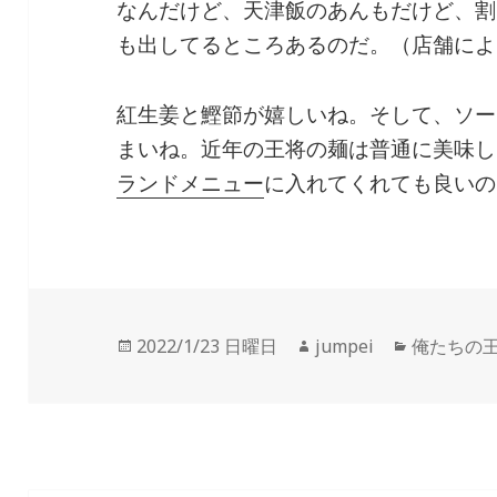
なんだけど、天津飯のあんもだけど、割
も出してるところあるのだ。（店舗によ
紅生姜と鰹節が嬉しいね。そして、ソー
まいね。近年の王将の麺は普通に美味し
ランドメニュー
に入れてくれても良いの
投
2022/1/23 日曜日
作
jumpei
カ
俺たちの
稿
成
テ
日:
者
ゴ
リ
ー