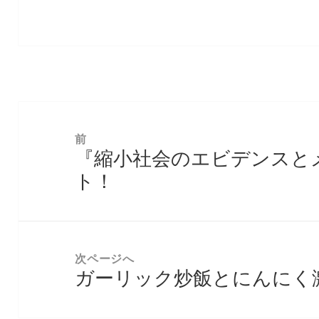
投
稿
前
『縮小社会のエビデンスと
ナ
前
ビ
ト！
の
ゲ
投
ー
稿:
シ
次ページへ
ョ
ガーリック炒飯とにんにく
次
ン
の