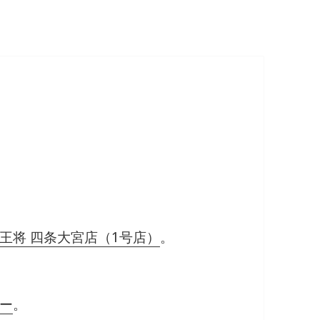
王将 四条大宮店（1号店）
。
ー
。