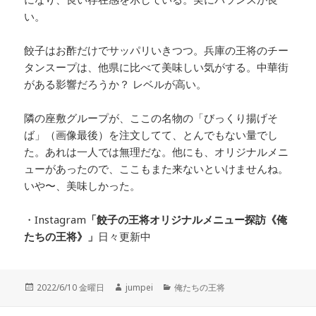
い。
餃子はお酢だけでサッパリいきつつ。兵庫の王将のチー
タンスープは、他県に比べて美味しい気がする。中華街
がある影響だろうか？ レベルが高い。
隣の座敷グループが、ここの名物の「びっくり揚げそ
ば」（画像最後）を注文してて、とんでもない量でし
た。あれは一人では無理だな。他にも、オリジナルメニ
ューがあったので、ここもまた来ないといけませんね。
いや〜、美味しかった。
・Instagram
「餃子の王将オリジナルメニュー探訪
《俺
たちの王将》」
日々更新中
投
2022/6/10 金曜日
作
jumpei
カ
俺たちの王将
稿
成
テ
日:
者
ゴ