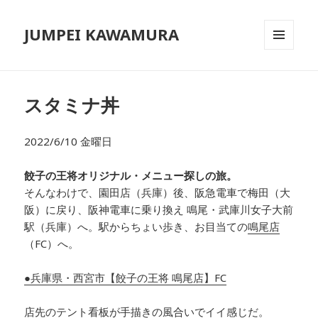
JUMPEI KAWAMURA
メニュ
ーとウ
ィジェ
ット
スタミナ丼
2022/6/10 金曜日
餃子の王将オリジナル・メニュー探しの旅。
そんなわけで、園田店（兵庫）後、阪急電車で梅田（大
阪）に戻り、阪神電車に乗り換え 鳴尾・武庫川女子大前
駅（兵庫）へ。駅からちょい歩き、お目当ての
鳴尾店
（FC）へ。
●兵庫県・西宮市【餃子の王将 鳴尾店】FC
店先のテント看板が手描きの風合いでイイ感じだ。