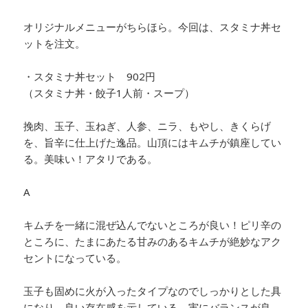
オリジナルメニューがちらほら。
今回は、スタミナ丼セ
ットを注文。
・スタミナ丼セット 902円
（スタミナ丼・餃子1人前・スープ）
挽肉、玉子、玉ねぎ、人参、ニラ、もやし、きくらげ
を、旨辛に仕上げた逸品。山頂にはキムチが鎮座してい
る。美味い！アタリである。
A
キムチを一緒に混ぜ込んでないところが良い！ピリ辛の
ところに、たまにあたる甘みのあるキムチが絶妙なアク
セントになっている。
玉子も固めに火が入ったタイプなのでしっかりとした具
になり、良い存在感を示している。実にバランスが良