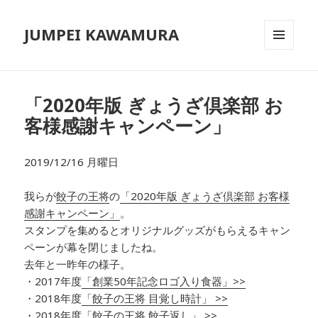
JUMPEI KAWAMURA
メニュ
ーとウ
ィジェ
ット
「2020年版 ぎょうざ倶楽部 お
客様感謝キャンペーン」
2019/12/16 月曜日
我らが
餃子の王将
の
「2020年版 ぎょうざ倶楽部 お客様
感謝キャンペーン」
。
スタンプを集めるとオリジナルグッズがもらえるキャン
ペーンが幕を閉じましたね。
去年と一昨年の様子。
・2017年度
「創業50年記念ロゴ入り食器」>>
・2018年度
「餃子の王将 目覚し時計」 >>
・2018年度
「餃子の王将 餃子返し」 >>