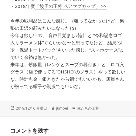
・2018年度
「餃子の王将 ペアマグカップ」 >>
今年の戦利品はこんな感じ。（狙ってなかったけど、
男
塾の田沢
の顔みたいになったね）
今年は欲しいの、“音声目覚まし時計” と “令和記念ロゴ
入りラーメン鉢”ぐらいかな〜と思ってたけど、結局“保
冷・保温トートバック”もいった感じ。“スマホケース”ま
でいく余裕は無かった。
来年は、炒飯皿（レンゲとスープの器付き）と、ロゴ入
グラス（店で使ってる“OHSHO”のグラス）やって欲しい
な。時計も金・銀ときたから銅でもいいかも。店員さん
が被ってる帽子や制服でもいいな。
投
2019/12/16 月曜日
作
jumpei
カ
俺たちの王将
稿
成
テ
日:
者
ゴ
リ
コメントを残す
ー