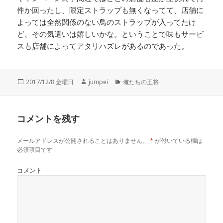
件か回ったし、限定ストラップも無くなってて、店舗に
よっては全然関係のない鳥のストラップが入ってたけ
ど、その気遣いは嬉しいかな。ということで味もサービ
スも店舗によってアタリハズレがあるのであった。
投
2017/12/8 金曜日
作
jumpei
カ
俺たちの王将
稿
成
テ
日:
者
ゴ
リ
コメントを残す
ー
メールアドレスが公開されることはありません。
*
が付いている欄は
必須項目です
コメント