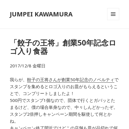
JUMPEI KAWAMURA
メニュ
ーとウ
ィジェ
ット
「餃子の王将」創業50年記念ロ
ゴ入り食器
2017/12/8 金曜日
我らが、
餃子の王将さんが創業50年記念のノベルティ
で
スタンプを集めるとロゴ入りのお皿がもらえるというこ
とで、コンプリートしましたよ！
500円でスタンプ1個なので、団体で行くとガバッとた
まるけど、僕の場合単身なので、中々しんどかったぞ。
スタンプ2倍押しキャンペーン期間を駆使して何とか
ね。
キャンペーン終了間近ではどこの店舗も皿が品切れで何