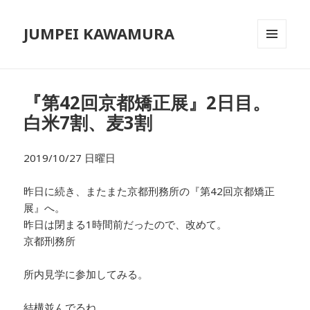
JUMPEI KAWAMURA
メニュ
ーとウ
ィジェ
ット
『第42回京都矯正展』2日目。
白米7割、麦3割
2019/10/27 日曜日
昨日に続き、またまた京都刑務所の『第42回京都矯正
展』へ。
昨日は閉まる1時間前だったので、改めて。
京都刑務所
所内見学に参加してみる。
結構並んでるね。