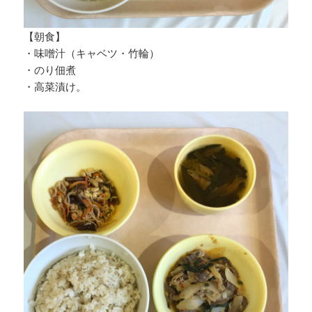
【朝食】
・味噌汁（キャベツ・竹輪）
・のり佃煮
・高菜漬け。