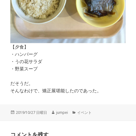
【夕食】
・ハンバーグ
・うの花サラダ
・野菜スープ
だそうだ。
そんなわけで、矯正展堪能したのであった。
投
2019/10/27 日曜日
作
jumpei
カ
イベント
稿
成
テ
日:
者
ゴ
リ
コメントを残す
ー