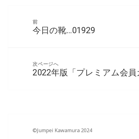
投
稿
前
今日の靴…01929
ナ
前
ビ
の
ゲ
投
ー
稿:
次ページへ
シ
2022年版「プレミアム会
次
ョ
の
ン
投
稿:
©Jumpei Kawamura 2024