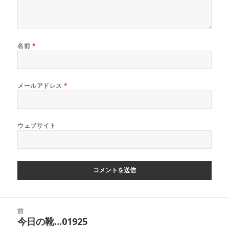
名前
*
メールアドレス
*
ウェブサイト
投
前
稿
今日の靴…01925
前
ナ