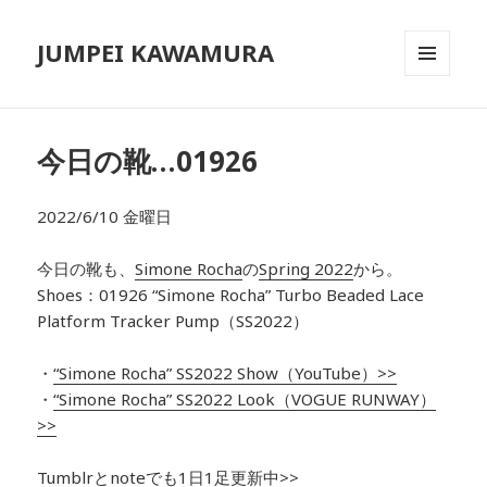
JUMPEI KAWAMURA
メニュ
ーとウ
ィジェ
ット
今日の靴…01926
2022/6/10 金曜日
今日の靴も、
Simone Rocha
の
Spring 2022
から。
Shoes：01926
“Simone Rocha” Turbo Beaded Lace
Platform Tracker Pump（SS2022）
・
“
Simone Rocha
”
SS2022
Show（YouTube）>>
・
“
Simone Rocha
”
SS2022 Look
（VOGUE RUNWAY）
>>
Tumblrとnoteでも1日1足更新中>>