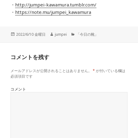
・
http://jumpei-kawamura.tumblr.com/
・
https://note.mu/jumpei_kawamura
投
2022/6/10 金曜日
作
jumpei
カ
「今日の靴」
稿
成
テ
日:
者
ゴ
リ
コメントを残す
ー
メールアドレスが公開されることはありません。
*
が付いている欄は
必須項目です
コメント