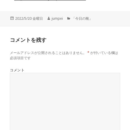
投
2022/5/20 金曜日
作
jumpei
カ
「今日の靴」
稿
成
テ
日:
者
ゴ
リ
コメントを残す
ー
メールアドレスが公開されることはありません。
*
が付いている欄は
必須項目です
コメント