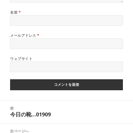
名前
*
メールアドレス
*
ウェブサイト
投
前
稿
今日の靴…01909
前
ナ
の
ビ
投
次ページへ
ゲ