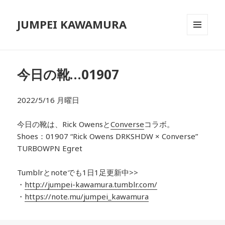
JUMPEI KAWAMURA
メニュ
ーとウ
ィジェ
ット
今日の靴…01907
2022/5/16 月曜日
今日の靴は、
Rick Owens
と
Converse
コラボ
。
Shoes：01907
“Rick Owens DRKSHDW × Converse”
TURBOWPN Egret
Tumblrとnoteでも1日1足更新中>>
・
http://jumpei-kawamura.tumblr.com/
・
https://note.mu/jumpei_kawamura