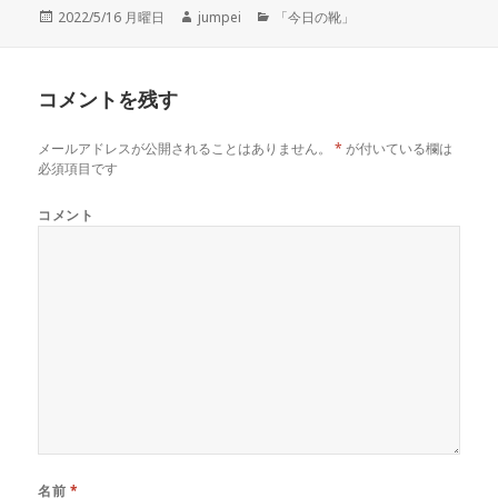
投
2022/5/16 月曜日
作
jumpei
カ
「今日の靴」
稿
成
テ
日:
者
ゴ
リ
コメントを残す
ー
メールアドレスが公開されることはありません。
*
が付いている欄は
必須項目です
コメント
名前
*