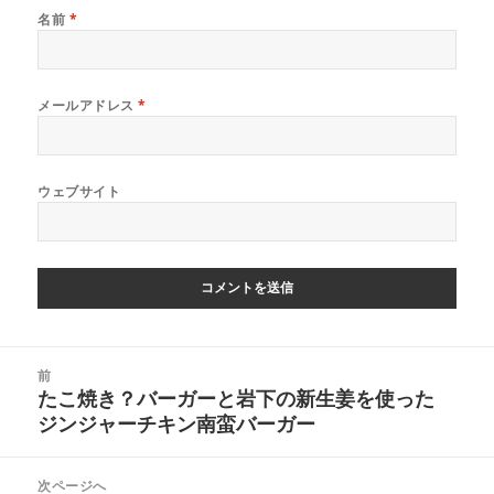
名前
*
メールアドレス
*
ウェブサイト
投
前
稿
たこ焼き？バーガーと岩下の新生姜を使った
前
ナ
ジンジャーチキン南蛮バーガー
の
ビ
投
ゲ
稿:
次ページへ
ー