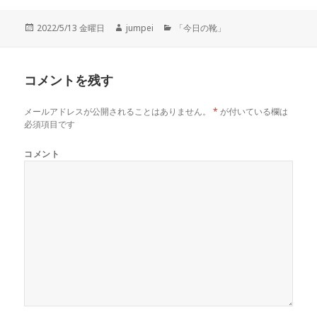
投
2022/5/13 金曜日
作
jumpei
カ
「今日の靴」
稿
成
テ
日:
者
ゴ
リ
コメントを残す
ー
メールアドレスが公開されることはありません。
*
が付いている欄は
必須項目です
コメント