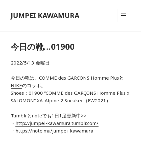
JUMPEI KAWAMURA
メニュ
ーとウ
ィジェ
ット
今日の靴…01900
2022/5/13 金曜日
今日の靴は、
COMME des GARCONS Homme Plus
と
NIKE
のコラボ
。
Shoes：01900
“COMME des GARÇONS Homme Plus x
SALOMON” XA-Alpine 2 Sneaker（FW2021）
Tumblrとnoteでも1日1足更新中>>
・
http://jumpei-kawamura.tumblr.com/
・
https://note.mu/jumpei_kawamura