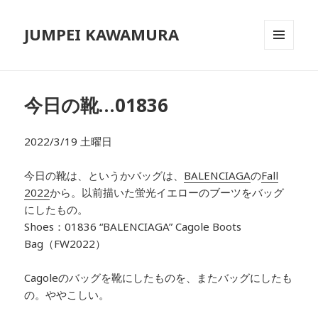
JUMPEI KAWAMURA
メニュ
ーとウ
ィジェ
ット
今日の靴…01836
2022/3/19 土曜日
今日の靴は、というかバッグは、
BALENCIAGA
の
Fall
2022
から
。
以前描いた蛍光イエローのブーツをバッグ
にしたもの。
Shoes：01836
“BALENCIAGA” Cagole Boots
Bag（FW2022）
Cagoleのバッグを靴にしたものを、またバッグにしたも
の。ややこしい。