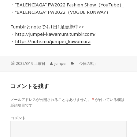
・
“BALENCIAGA” FW2022 Fashion Show（YouTube）
・
“BALENCIAGA” FW2022（VOGUE RUNWAY）
Tumblrとnoteでも1日1足更新中>>
・
http://jumpei-kawamura.tumblr.com/
・
https://note.mu/jumpei_kawamura
投
2022/3/19 土曜日
作
jumpei
カ
「今日の靴」
稿
成
テ
日:
者
ゴ
リ
コメントを残す
ー
メールアドレスが公開されることはありません。
*
が付いている欄は
必須項目です
コメント