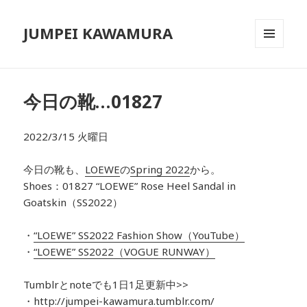
JUMPEI KAWAMURA
メニュ
ーとウ
ィジェ
ット
今日の靴…01827
2022/3/15 火曜日
今日の靴も、
LOEWE
の
Spring 2022
から
。
Shoes：01827
“LOEWE” Rose Heel Sandal in
Goatskin（SS2022）
・
“
LOEWE
” SS2022 Fashion Show（YouTube）
・
“
LOEWE
” SS2022（VOGUE RUNWAY）
Tumblrとnoteでも1日1足更新中>>
・
http://jumpei-kawamura.tumblr.com/