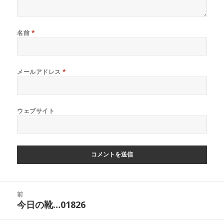
名前
*
メールアドレス
*
ウェブサイト
投
前
稿
今日の靴…01826
前
ナ
の
ビ