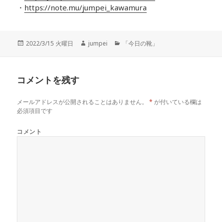
・
https://note.mu/jumpei_kawamura
投
2022/3/15 火曜日
作
jumpei
カ
「今日の靴」
稿
成
テ
日:
者
ゴ
リ
コメントを残す
ー
メールアドレスが公開されることはありません。
*
が付いている欄は
必須項目です
コメント