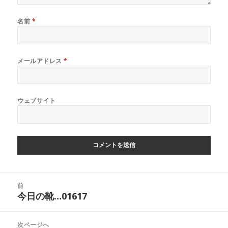
名前
*
メールアドレス
*
ウェブサイト
投
前
稿
今日の靴…01617
前
ナ
の
ビ
投
次ページへ
ゲ