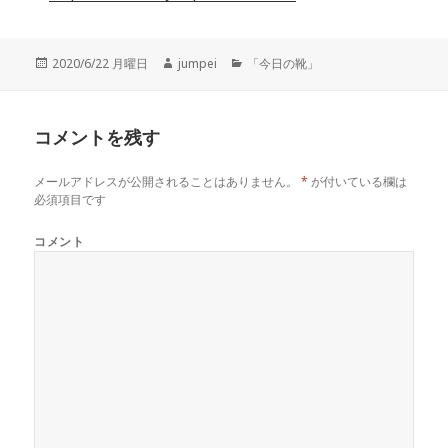
投
2020/6/22 月曜日
作
jumpei
カ
「今日の靴」
稿
成
テ
日:
者
ゴ
リ
コメントを残す
ー
メールアドレスが公開されることはありません。
*
が付いている欄は
必須項目です
コメント