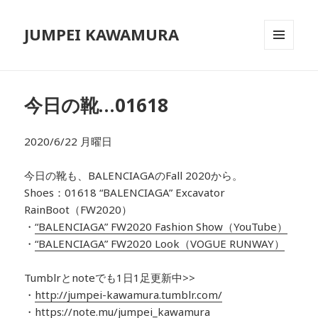
JUMPEI KAWAMURA
メニュ
ーとウ
ィジェ
ット
今日の靴…01618
2020/6/22 月曜日
今日の靴も、BALENCIAGAのFall 2020から。
Shoes：01618 “BALENCIAGA” Excavator
RainBoot（FW2020）
・
“BALENCIAGA” FW2020 Fashion Show（YouTube）
・
“BALENCIAGA” FW2020 Look（VOGUE RUNWAY）
Tumblrとnoteでも1日1足更新中>>
・
http://jumpei-kawamura.tumblr.com/
・
https://note.mu/jumpei_kawamura