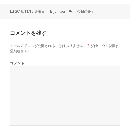
投
2019/11/15 金曜日
作
jumpei
カ
「今日の靴」
稿
成
テ
日:
者
ゴ
リ
コメントを残す
ー
メールアドレスが公開されることはありません。
*
が付いている欄は
必須項目です
コメント