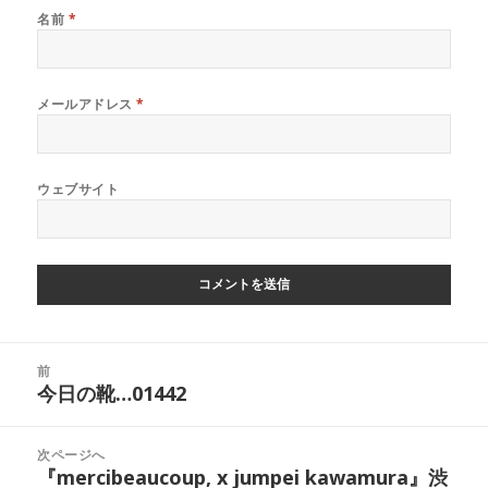
名前
*
メールアドレス
*
ウェブサイト
投
前
稿
今日の靴…01442
前
ナ
の
ビ
投
次ページへ
ゲ
稿:
『mercibeaucoup, x jumpei kawamura』渋
次
ー