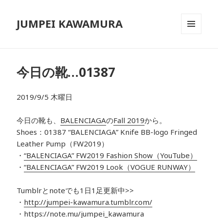
JUMPEI KAWAMURA
メニュ
ーとウ
ィジェ
ット
今日の靴…01387
2019/9/5 木曜日
今日の靴も、
BALENCIAGA
の
Fall 2019
から。
Shoes：01387 “BALENCIAGA” Knife BB-logo Fringed
Leather Pump（FW2019）
・
“BALENCIAGA” FW2019 Fashion Show（YouTube）
・
“BALENCIAGA” FW2019 Look（VOGUE RUNWAY）
Tumblrとnoteでも1日1足更新中>>
・
http://jumpei-kawamura.tumblr.com/
・
https://note.mu/jumpei_kawamura