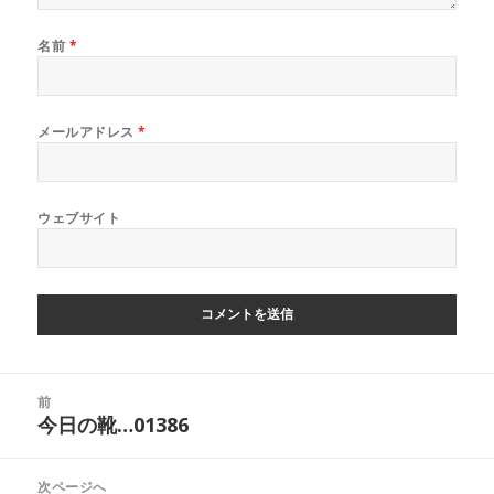
名前
*
メールアドレス
*
ウェブサイト
投
前
稿
今日の靴…01386
前
ナ
の
ビ
投
次ページへ
ゲ