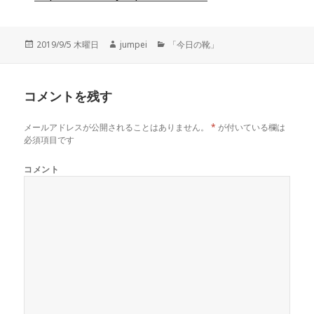
投
2019/9/5 木曜日
作
jumpei
カ
「今日の靴」
稿
成
テ
日:
者
ゴ
リ
コメントを残す
ー
メールアドレスが公開されることはありません。
*
が付いている欄は
必須項目です
コメント