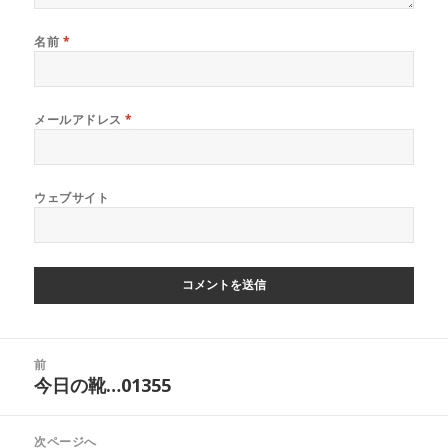
名前
*
メールアドレス
*
ウェブサイト
投
前
稿
今日の靴…01355
前
ナ
の
ビ
投
次ページへ
ゲ