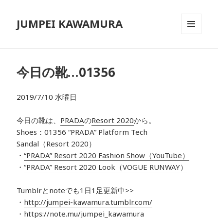
JUMPEI KAWAMURA
メニュ
ーとウ
ィジェ
ット
今日の靴…01356
2019/7/10 水曜日
今日の靴は、
PRADA
の
Resort 2020
から。
Shoes：01356 “PRADA” Platform Tech
Sandal（Resort 2020）
・
“PRADA” Resort 2020 Fashion Show（YouTube）
・
“PRADA” Resort 2020 Look（VOGUE RUNWAY）
Tumblrとnoteでも1日1足更新中>>
・
http://jumpei-kawamura.tumblr.com/
・
https://note.mu/jumpei_kawamura