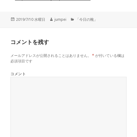
投
2019/7/10 水曜日
作
jumpei
カ
「今日の靴」
稿
成
テ
日:
者
ゴ
リ
コメントを残す
ー
メールアドレスが公開されることはありません。
*
が付いている欄は
必須項目です
コメント