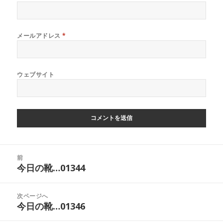
メールアドレス
*
ウェブサイト
投
前
稿
今日の靴…01344
前
ナ
の
ビ
投
次ページへ
ゲ
稿:
今日の靴…01346
次
ー
の
シ