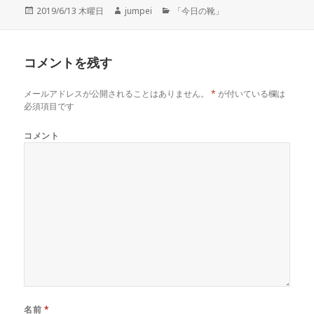
投
2019/6/13 木曜日
作
jumpei
カ
「今日の靴」
稿
成
テ
日:
者
ゴ
リ
コメントを残す
ー
メールアドレスが公開されることはありません。
*
が付いている欄は
必須項目です
コメント
名前
*