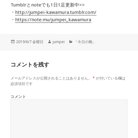
Tumblrとnoteでも1日1足更新中>>
・
http://jumpei-kawamura.tumblr.com/
・
https://note.mu/jumpei_kawamura
投
2019/6/7 金曜日
作
jumpei
カ
「今日の靴」
稿
成
テ
日:
者
ゴ
リ
コメントを残す
ー
メールアドレスが公開されることはありません。
*
が付いている欄は
必須項目です
コメント